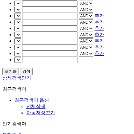
추가
추가
추가
추가
추가
추가
추가
상세검색닫기
최근검색어
최근검색어 옵션
전체삭제
자동저장끄기
인기검색어