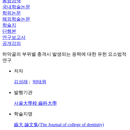
통합검색
국내학술논문
학위논문
해외학술논문
학술지
단행본
연구보고서
공개강의
하악골의 부위별 충격시 발생되는 응력에 대한 유한 요소법적
연구
저자
김성래
;
박태원
발행기관
서울大學校 齒科大學
학술지명
齒大 論文集(The Journal of college of dentistry)