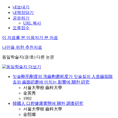
내보내기
내책장담기
공유하기
URL 복사
오류접수
이 자료를 본 이용자가 본 자료
나만을 위한 추천자료
동일학술지(권/호) 다른 논문
잇솔剛毛剛度와 洗齒劑磨耗度가 잇솔질의 人造齒垢除
去와 齒面硏磨에 미치는 影響에 關한 硏究
서울大學校 齒科大學
金英秀
1992
韓國人 口腔健康實態에 關한 調査硏究
서울大學校 齒科大學
金熙燦