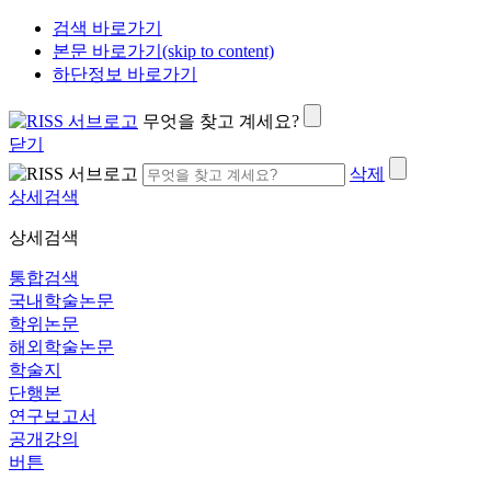
검색 바로가기
본문 바로가기(skip to content)
하단정보 바로가기
무엇을 찾고 계세요?
닫기
삭제
상세검색
상세검색
통합검색
국내학술논문
학위논문
해외학술논문
학술지
단행본
연구보고서
공개강의
버튼