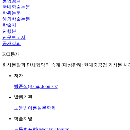
통합검색
국내학술논문
학위논문
해외학술논문
학술지
단행본
연구보고서
공개강의
KCI등재
회사분할과 단체협약의 승계 (대상판례: 현대중공업 가처분 사건, 서울중
저자
방준식(Bang, Joon-sik)
발행기관
노동법이론실무학회
학술지명
노동법포럼(labor law forum)