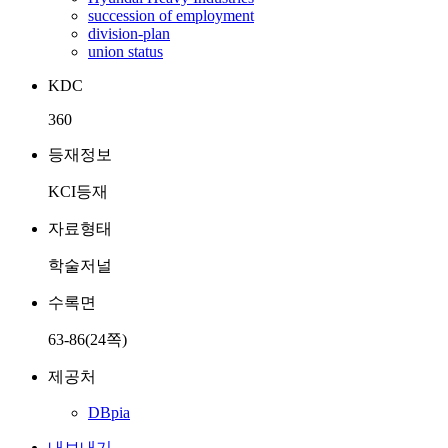
succession of employment
division-plan
union status
KDC
360
등재정보
KCI등재
자료형태
학술저널
수록면
63-86(24쪽)
제공처
DBpia
내보내기