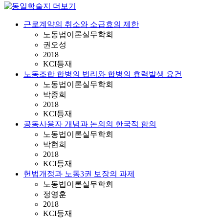
근로계약의 취소와 소급효의 제한
노동법이론실무학회
권오성
2018
KCI등재
노동조합 합병의 법리와 합병의 효력발생 요건
노동법이론실무학회
박종희
2018
KCI등재
공동사용자 개념과 논의의 한국적 함의
노동법이론실무학회
박현희
2018
KCI등재
헌법개정과 노동3권 보장의 과제
노동법이론실무학회
정영훈
2018
KCI등재