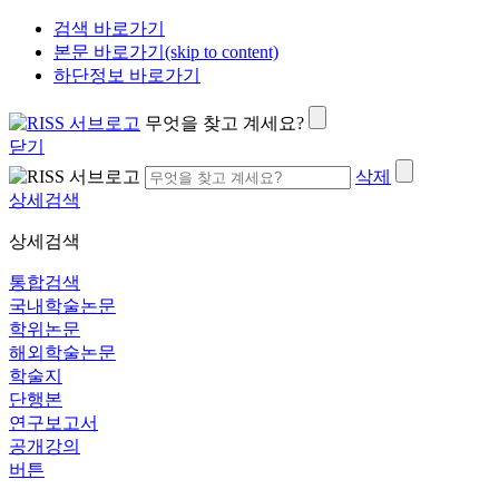
검색 바로가기
본문 바로가기(skip to content)
하단정보 바로가기
무엇을 찾고 계세요?
닫기
삭제
상세검색
상세검색
통합검색
국내학술논문
학위논문
해외학술논문
학술지
단행본
연구보고서
공개강의
버튼