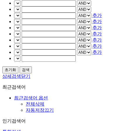
추가
추가
추가
추가
추가
추가
추가
상세검색닫기
최근검색어
최근검색어 옵션
전체삭제
자동저장끄기
인기검색어