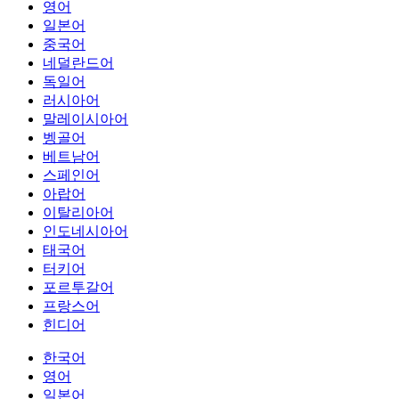
영어
일본어
중국어
네덜란드어
독일어
러시아어
말레이시아어
벵골어
베트남어
스페인어
아랍어
이탈리아어
인도네시아어
태국어
터키어
포르투갈어
프랑스어
힌디어
한국어
영어
일본어