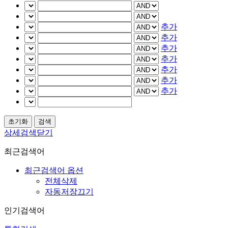
추가
추가
추가
추가
추가
추가
추가
상세검색닫기
최근검색어
최근검색어 옵션
전체삭제
자동저장끄기
인기검색어