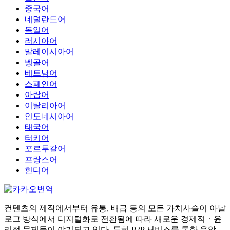
중국어
네덜란드어
독일어
러시아어
말레이시아어
벵골어
베트남어
스페인어
아랍어
이탈리아어
인도네시아어
태국어
터키어
포르투갈어
프랑스어
힌디어
컨텐츠의 제작에서부터 유통, 배급 등의 모든 가치사슬이 아날
로그 방식에서 디지털화로 전환됨에 따라 새로운 경제적ㆍ윤
리적 문제들이 야기되고 있다. 특히 P2P 서비스를 통한 음악