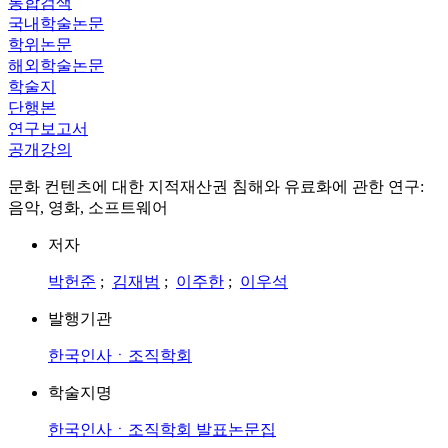
통합검색
국내학술논문
학위논문
해외학술논문
학술지
단행본
연구보고서
공개강의
문화 컨텐츠에 대한 지적재산권 침해와 유료화에 관한 연구:
음악, 영화, 소프트웨어
저자
박헌준
;
김재범
;
이주한
;
이우석
발행기관
한국인사ㆍ조직학회
학술지명
한국인사ㆍ조직학회 발표논문집