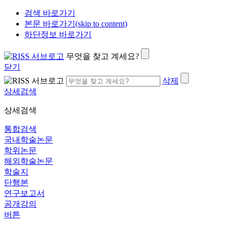
검색 바로가기
본문 바로가기(skip to content)
하단정보 바로가기
무엇을 찾고 계세요?
닫기
삭제
상세검색
상세검색
통합검색
국내학술논문
학위논문
해외학술논문
학술지
단행본
연구보고서
공개강의
버튼