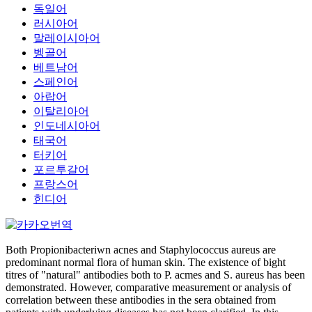
독일어
러시아어
말레이시아어
벵골어
베트남어
스페인어
아랍어
이탈리아어
인도네시아어
태국어
터키어
포르투갈어
프랑스어
힌디어
Both Propionibacteriwn acnes and Staphylococcus aureus are
predominant normal flora of human skin. The existence of bight
titres of "natural" antibodies both to P. acmes and S. aureus has been
demonstrated. However, comparative measurement or analysis of
correlation between these antibodies in the sera obtained from