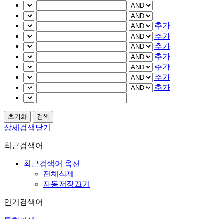
추가
추가
추가
추가
추가
추가
추가
상세검색닫기
최근검색어
최근검색어 옵션
전체삭제
자동저장끄기
인기검색어