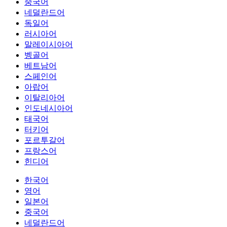
중국어
네덜란드어
독일어
러시아어
말레이시아어
벵골어
베트남어
스페인어
아랍어
이탈리아어
인도네시아어
태국어
터키어
포르투갈어
프랑스어
힌디어
한국어
영어
일본어
중국어
네덜란드어