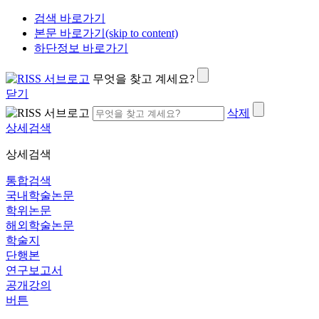
검색 바로가기
본문 바로가기(skip to content)
하단정보 바로가기
무엇을 찾고 계세요?
닫기
삭제
상세검색
상세검색
통합검색
국내학술논문
학위논문
해외학술논문
학술지
단행본
연구보고서
공개강의
버튼