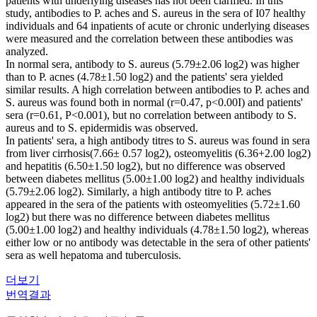
patients with underlying diseases has not been clarified. In this
study, antibodies to P. aches and S. aureus in the sera of I07 healthy
individuals and 64 inpatients of acute or chronic underlying diseases
were measured and the correlation between these antibodies was
analyzed.
In normal sera, antibody to S. aureus (5.79±2.06 log2) was higher
than to P. acnes (4.78±1.50 log2) and the patients' sera yielded
similar results. A high correlation between antibodies to P. aches and
S. aureus was found both in normal (r=0.47, p<0.00I) and patients'
sera (r=0.61, P<0.001), but no correlation between antibody to S.
aureus and to S. epidermidis was observed.
In patients' sera, a high antibody titres to S. aureus was found in sera
from liver cirrhosis(7.66± 0.57 log2), osteomyelitis (6.36+2.00 log2)
and hepatitis (6.50±1.50 log2), but no difference was observed
between diabetes mellitus (5.00±1.00 log2) and healthy individuals
(5.79±2.06 log2). Similarly, a high antibody titre to P. aches
appeared in the sera of the patients with osteomyelities (5.72±1.60
log2) but there was no difference between diabetes mellitus
(5.00±1.00 log2) and healthy individuals (4.78±1.50 log2), whereas
either low or no antibody was detectable in the sera of other patients'
sera as well hepatoma and tuberculosis.
더보기
번역결과