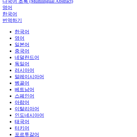
다국어 초록 (Multilingual Abstract)
영어
한국어
번역하기
한국어
영어
일본어
중국어
네덜란드어
독일어
러시아어
말레이시아어
벵골어
베트남어
스페인어
아랍어
이탈리아어
인도네시아어
태국어
터키어
포르투갈어