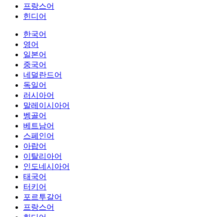
프랑스어
힌디어
한국어
영어
일본어
중국어
네덜란드어
독일어
러시아어
말레이시아어
벵골어
베트남어
스페인어
아랍어
이탈리아어
인도네시아어
태국어
터키어
포르투갈어
프랑스어