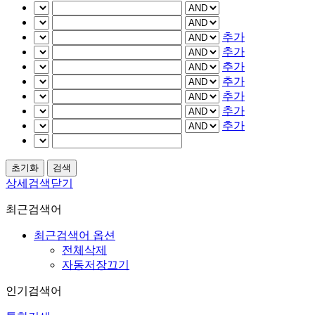
추가
추가
추가
추가
추가
추가
추가
상세검색닫기
최근검색어
최근검색어 옵션
전체삭제
자동저장끄기
인기검색어