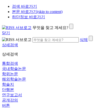
검색 바로가기
본문 바로가기(skip to content)
하단정보 바로가기
무엇을 찾고 계세요?
닫기
삭제
상세검색
상세검색
통합검색
국내학술논문
학위논문
해외학술논문
학술지
단행본
연구보고서
공개강의
버튼