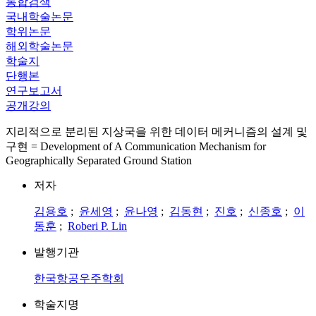
통합검색
국내학술논문
학위논문
해외학술논문
학술지
단행본
연구보고서
공개강의
지리적으로 분리된 지상국을 위한 데이터 메커니즘의 설계 및
구현 = Development of A Communication Mechanism for
Geographically Separated Ground Station
저자
김용호
;
윤세영
;
윤나영
;
김동현
;
진호
;
신종호
;
이
동훈
;
Roberi P. Lin
발행기관
한국항공우주학회
학술지명