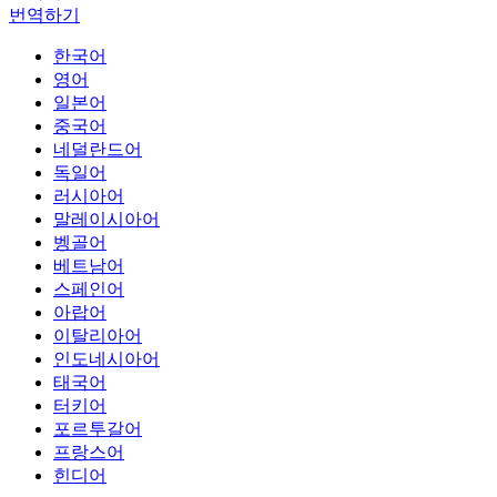
번역하기
한국어
영어
일본어
중국어
네덜란드어
독일어
러시아어
말레이시아어
벵골어
베트남어
스페인어
아랍어
이탈리아어
인도네시아어
태국어
터키어
포르투갈어
프랑스어
힌디어