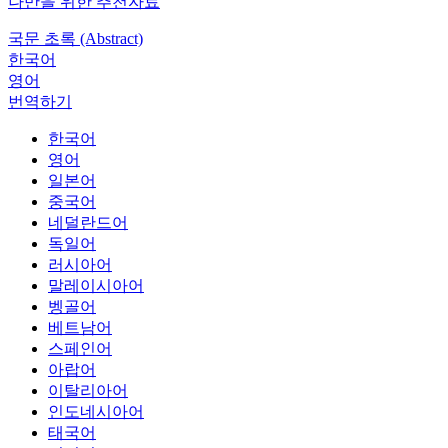
나만을 위한 추천자료
국문 초록 (Abstract)
한국어
영어
번역하기
한국어
영어
일본어
중국어
네덜란드어
독일어
러시아어
말레이시아어
벵골어
베트남어
스페인어
아랍어
이탈리아어
인도네시아어
태국어