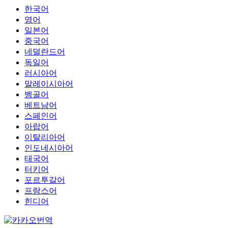
한국어
영어
일본어
중국어
네덜란드어
독일어
러시아어
말레이시아어
벵골어
베트남어
스페인어
아랍어
이탈리아어
인도네시아어
태국어
터키어
포르투갈어
프랑스어
힌디어