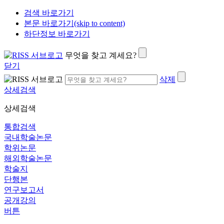
검색 바로가기
본문 바로가기(skip to content)
하단정보 바로가기
무엇을 찾고 계세요?
닫기
삭제
상세검색
상세검색
통합검색
국내학술논문
학위논문
해외학술논문
학술지
단행본
연구보고서
공개강의
버튼