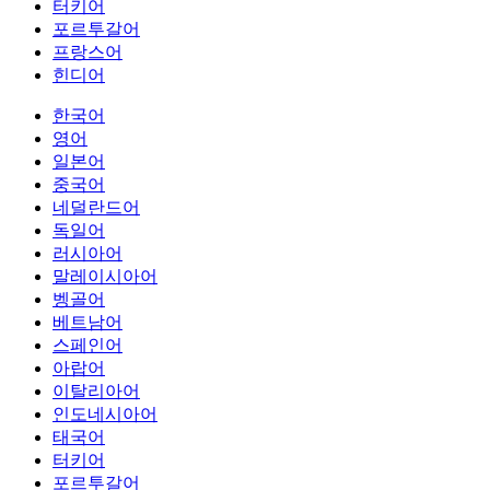
터키어
포르투갈어
프랑스어
힌디어
한국어
영어
일본어
중국어
네덜란드어
독일어
러시아어
말레이시아어
벵골어
베트남어
스페인어
아랍어
이탈리아어
인도네시아어
태국어
터키어
포르투갈어