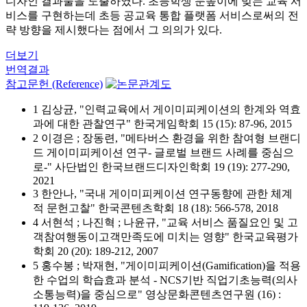
디자인 결과물을 도출하였다. 초등학생 눈높이에 맞는 교육 서
비스를 구현하는데 초등 공교육 통합 플랫폼 서비스로써의 전
략 방향을 제시했다는 점에서 그 의의가 있다.
더보기
번역결과
참고문헌 (Reference)
1 김상균, "인력교육에서 게이미피케이션의 한계와 역효
과에 대한 관찰연구" 한국게임학회 15 (15): 87-96, 2015
2 이경은 ; 장동련, "메타버스 환경을 위한 참여형 브랜디
드 게이미피케이션 연구- 글로벌 브랜드 사례를 중심으
로-" 사단법인 한국브랜드디자인학회 19 (19): 277-290,
2021
3 한안나, "국내 게이미피케이션 연구동향에 관한 체계
적 문헌고찰" 한국콘텐츠학회 18 (18): 566-578, 2018
4 서현석 ; 나진혁 ; 나윤규, "교육 서비스 품질요인 및 고
객참여행동이고객만족도에 미치는 영향" 한국교육평가
학회 20 (20): 189-212, 2007
5 홍수봉 ; 박재현, "게이미피케이션(Gamification)을 적용
한 수업의 학습효과 분석 - NCS기반 직업기초능력(의사
소통능력)을 중심으로" 영상문화콘텐츠연구원 (16) :