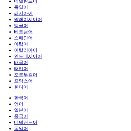
네덜란드어
독일어
러시아어
말레이시아어
벵골어
베트남어
스페인어
아랍어
이탈리아어
인도네시아어
태국어
터키어
포르투갈어
프랑스어
힌디어
한국어
영어
일본어
중국어
네덜란드어
독일어