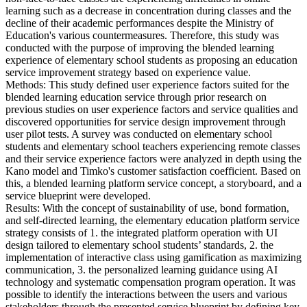
learning such as a decrease in concentration during classes and the
decline of their academic performances despite the Ministry of
Education's various countermeasures. Therefore, this study was
conducted with the purpose of improving the blended learning
experience of elementary school students as proposing an education
service improvement strategy based on experience value.
Methods: This study defined user experience factors suited for the
blended learning education service through prior research on
previous studies on user experience factors and service qualities and
discovered opportunities for service design improvement through
user pilot tests. A survey was conducted on elementary school
students and elementary school teachers experiencing remote classes
and their service experience factors were analyzed in depth using the
Kano model and Timko's customer satisfaction coefficient. Based on
this, a blended learning platform service concept, a storyboard, and a
service blueprint were developed.
Results: With the concept of sustainability of use, bond formation,
and self-directed learning, the elementary education platform service
strategy consists of 1. the integrated platform operation with UI
design tailored to elementary school students’ standards, 2. the
implementation of interactive class using gamification as maximizing
communication, 3. the personalized learning guidance using AI
technology and systematic compensation program operation. It was
possible to identify the interactions between the users and various
stakeholders through the presented service blueprint by defining key