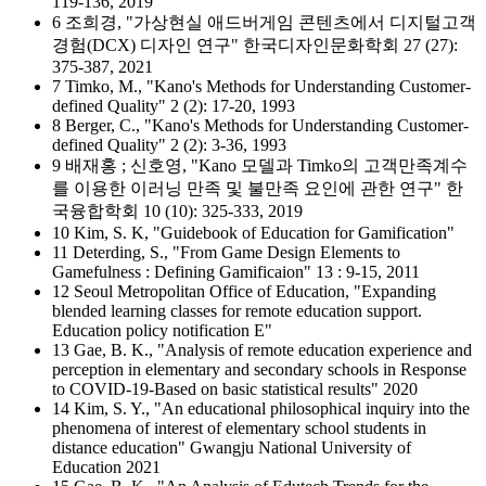
119-136, 2019
6 조희경, "가상현실 애드버게임 콘텐츠에서 디지털고객
경험(DCX) 디자인 연구" 한국디자인문화학회 27 (27):
375-387, 2021
7 Timko, M., "Kano's Methods for Understanding Customer-
defined Quality" 2 (2): 17-20, 1993
8 Berger, C., "Kano's Methods for Understanding Customer-
defined Quality" 2 (2): 3-36, 1993
9 배재홍 ; 신호영, "Kano 모델과 Timko의 고객만족계수
를 이용한 이러닝 만족 및 불만족 요인에 관한 연구" 한
국융합학회 10 (10): 325-333, 2019
10 Kim, S. K, "Guidebook of Education for Gamification"
11 Deterding, S., "From Game Design Elements to
Gamefulness : Defining Gamificaion" 13 : 9-15, 2011
12 Seoul Metropolitan Office of Education, "Expanding
blended learning classes for remote education support.
Education policy notification E"
13 Gae, B. K., "Analysis of remote education experience and
perception in elementary and secondary schools in Response
to COVID-19-Based on basic statistical results" 2020
14 Kim, S. Y., "An educational philosophical inquiry into the
phenomena of interest of elementary school students in
distance education" Gwangju National University of
Education 2021