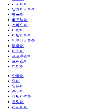
러시아어
말레이시아어
벵골어
베트남어
스페인어
아랍어
이탈리아어
인도네시아어
태국어
터키어
포르투갈어
프랑스어
힌디어
한국어
영어
일본어
중국어
네덜란드어
독일어
러시아어