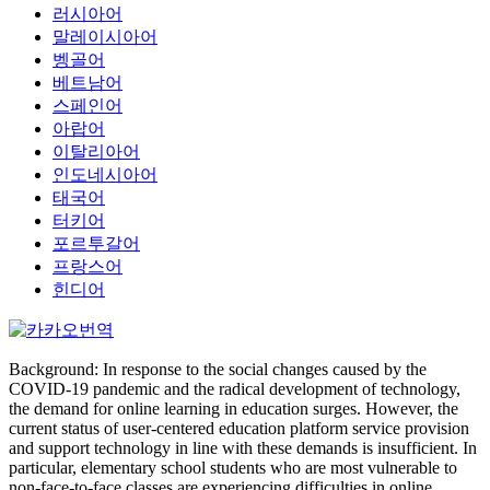
러시아어
말레이시아어
벵골어
베트남어
스페인어
아랍어
이탈리아어
인도네시아어
태국어
터키어
포르투갈어
프랑스어
힌디어
Background: In response to the social changes caused by the
COVID-19 pandemic and the radical development of technology,
the demand for online learning in education surges. However, the
current status of user-centered education platform service provision
and support technology in line with these demands is insufficient. In
particular, elementary school students who are most vulnerable to
non-face-to-face classes are experiencing difficulties in online