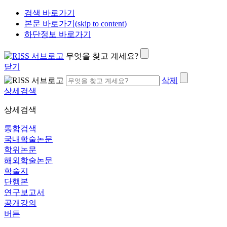
검색 바로가기
본문 바로가기(skip to content)
하단정보 바로가기
무엇을 찾고 계세요?
닫기
삭제
상세검색
상세검색
통합검색
국내학술논문
학위논문
해외학술논문
학술지
단행본
연구보고서
공개강의
버튼