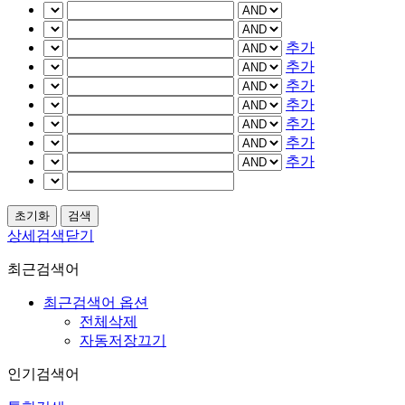
추가
추가
추가
추가
추가
추가
추가
상세검색닫기
최근검색어
최근검색어 옵션
전체삭제
자동저장끄기
인기검색어