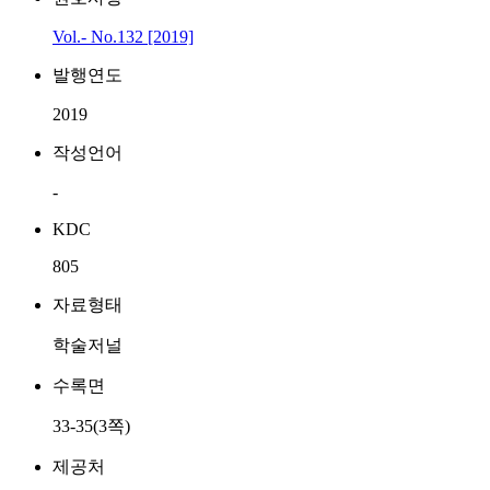
Vol.- No.132 [2019]
발행연도
2019
작성언어
-
KDC
805
자료형태
학술저널
수록면
33-35(3쪽)
제공처