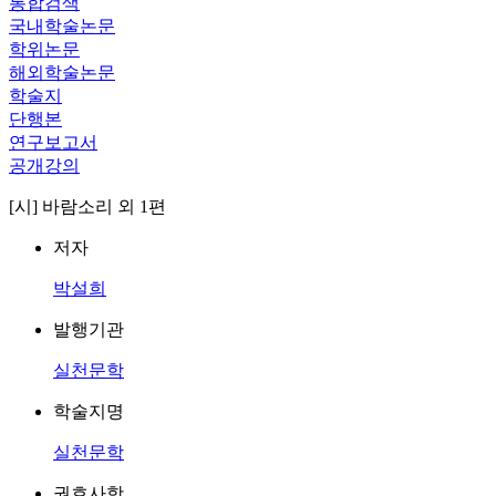
통합검색
국내학술논문
학위논문
해외학술논문
학술지
단행본
연구보고서
공개강의
[시] 바람소리 외 1편
저자
박설희
발행기관
실천문학
학술지명
실천문학
권호사항