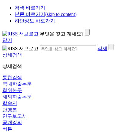
검색 바로가기
본문 바로가기(skip to content)
하단정보 바로가기
무엇을 찾고 계세요?
닫기
삭제
상세검색
상세검색
통합검색
국내학술논문
학위논문
해외학술논문
학술지
단행본
연구보고서
공개강의
버튼