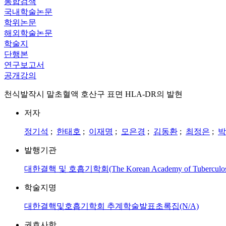
통합검색
국내학술논문
학위논문
해외학술논문
학술지
단행본
연구보고서
공개강의
천식발작시 말초혈액 호산구 표면 HLA-DR의 발현
저자
정기석
;
한태호
;
이재명
;
모은경
;
김동환
;
최정은
;
박
발행기관
대한결핵 및 호흡기학회(The Korean Academy of Tuberculosis an
학술지명
대한결핵및호흡기학회 추계학술발표초록집(N/A)
권호사항