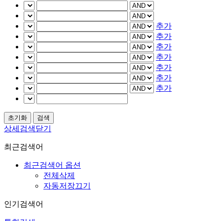
추가
추가
추가
추가
추가
추가
추가
상세검색닫기
최근검색어
최근검색어 옵션
전체삭제
자동저장끄기
인기검색어