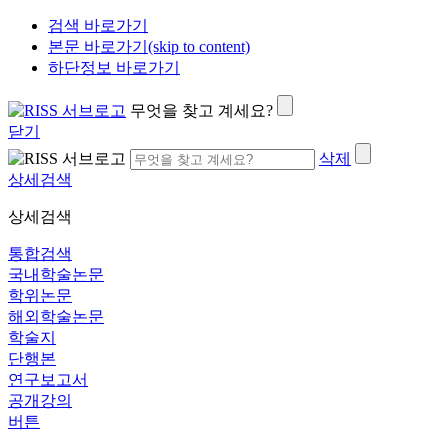
검색 바로가기
본문 바로가기(skip to content)
하단정보 바로가기
무엇을 찾고 계세요?
닫기
삭제
상세검색
상세검색
통합검색
국내학술논문
학위논문
해외학술논문
학술지
단행본
연구보고서
공개강의
버튼