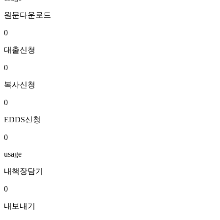
원문다운로드
0
대출신청
0
복사신청
0
EDDS신청
0
usage
내책장담기
0
내보내기