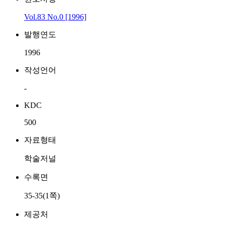
Vol.83 No.0 [1996]
발행연도
1996
작성언어
-
KDC
500
자료형태
학술저널
수록면
35-35(1쪽)
제공처