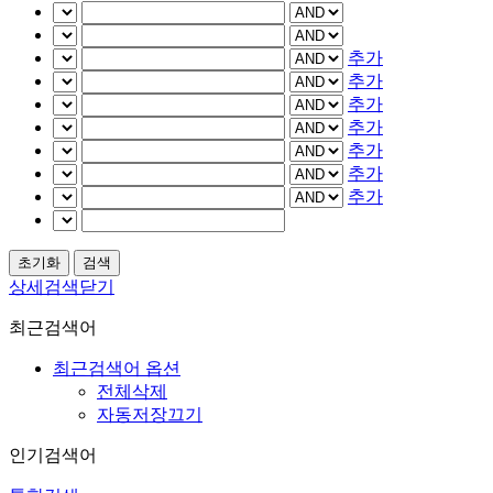
추가
추가
추가
추가
추가
추가
추가
상세검색닫기
최근검색어
최근검색어 옵션
전체삭제
자동저장끄기
인기검색어