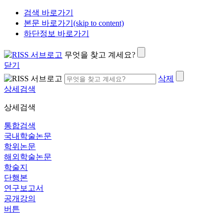
검색 바로가기
본문 바로가기(skip to content)
하단정보 바로가기
무엇을 찾고 계세요?
닫기
삭제
상세검색
상세검색
통합검색
국내학술논문
학위논문
해외학술논문
학술지
단행본
연구보고서
공개강의
버튼