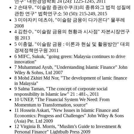
연구" 대한경영학회 24 (24): 1225-1245, 2011
2 손태우, "이슬람 증권(수쿠크)의 종류와그 법적 성질에
관한 연구" 법학연구소 50 (50): 215-249, 2015
3 미야자키 데츠야, "이슬람 금융이 다가온다" 물푸레
2008
4 김한수, "이슬람 금융의 현황과 시사점" 자본시장연구
원 2013
5 이충열, "이슬람 금융 : 이론과 현실 및 활용방안" 대외
경제정책연구원 2011
6 MIFC, Sukuk, "going green: Malaysia continues to drive
innovation"
7 Muhammad Ayub, "Understanding Islamic Finance" John
Wiley & Sohns, Ltd 2007
8 Mohd Zkhiri Md Nor, "The development of lamic finance
in Malaysia"
9 Salma Taman, "The concept of corporate social
responsibility in Islamic law" 21 : 481-, 2011
10 UNEP, "The Financial System We Need: From
Momentum to Transformation, source"
11 Hossein Askari, "New Issues in Islamic Finance and
Economics: Progress and Challenges" John Wiley & Sons
(Asia) Pte. Ltd 2009
12 Virginia B. Morris, "Muslim’s Guide to Investment &
Personal Finance" Lightbulb Press 2009