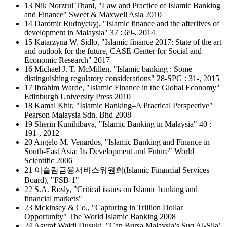
13 Nik Norzrul Thani, "Law and Practice of Islamic Banking
and Finance" Sweet & Maxwell Asia 2010
14 Daromir Rudnyckyj, "Islamic finance and the afterlives of
development in Malaysia" 37 : 69-, 2014
15 Katarzyna W. Sidlo, "Islamic finance 2017: State of the art
and outlook for the future, CASE-Center for Social and
Economic Research" 2017
16 Michael J. T. McMillen, "Islamic banking : Some
distinguishing regulatory considerations" 28-SPG : 31-, 2015
17 Ibrahim Warde, "Islamic Finance in the Global Economy"
Edinburgh University Press 2010
18 Kamal Khir, "Islamic Banking–A Practical Perspective"
Pearson Malaysia Sdn. Bhd 2008
19 Sherin Kunihibava, "Islamic Banking in Malaysia" 40 :
191-, 2012
20 Angelo M. Venardos, "Islamic Banking and Finance in
South-East Asia: Its Development and Future" World
Scientific 2006
21 이슬람금융서비스위원회(Islamic Financial Services
Board), "FSB-1"
22 S.A. Rosly, "Critical issues on Islamic banking and
financial markets"
23 Mckinsey & Co., "Capturing in Trillion Dollar
Opportunity" The World Islamic Banking 2008
24 Asyraf Wajdi Dusuki, "Can Bursa Malaysia’s Suq Al-Sila’