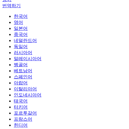
번역하기
한국어
영어
일본어
중국어
네덜란드어
독일어
러시아어
말레이시아어
벵골어
베트남어
스페인어
아랍어
이탈리아어
인도네시아어
태국어
터키어
포르투갈어
프랑스어
힌디어