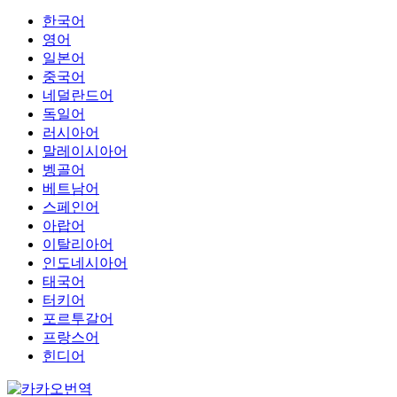
한국어
영어
일본어
중국어
네덜란드어
독일어
러시아어
말레이시아어
벵골어
베트남어
스페인어
아랍어
이탈리아어
인도네시아어
태국어
터키어
포르투갈어
프랑스어
힌디어