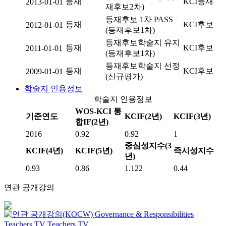
등재
KCI등재
2013-01-01
재후보2차)
등재후보 1차 PASS
등재
KCI후보
2012-01-01
(등재후보1차)
등재후보학술지 유지
등재
KCI후보
2011-01-01
(등재후보1차)
등재후보학술지 선정
등재
KCI후보
2009-01-01
(신규평가)
학술지 인용정보
학술지 인용정보
WOS-KCI 통
기준연도
KCIF(2년)
KCIF(3년)
합IF(2년)
2016
0.92
0.92
1
중심성지수(3
KCIF(4년)
KCIF(5년)
즉시성지수
년)
0.93
0.86
1.122
0.44
연관 공개강의
Governance & Responsibilities
Teachers TV
Teachers TV