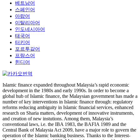
베트남어
스페인어
아랍어
이탈리아어
인도네시아어
태국어
터키어
포르투갈어
프랑스어
힌디어
Islamic finance expanded throughout Malaysia’s rapid economic
development in the 1980s and early 1990s. In order to become a
global hub of Islamic finance, the Malaysian government has made a
number of key interventions in Islamic finance through: regulatory
reforms reducing ambiguity in Islamic financial services, enhanced
research on Sharia matters, development of innovative instruments,
and creation of new instutions. Among them, Malaysia’s
conventional laws, i.e. the IBA 1983, the BAFIA 1989 and the
Central Bank of Malaysia Act 2009, have a major role to govern the
operation of the Islamic banking business. Thanks to the Interest-