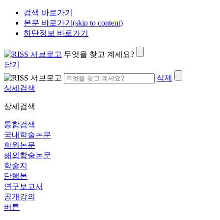
검색 바로가기
본문 바로가기(skip to content)
하단정보 바로가기
무엇을 찾고 계세요?
닫기
삭제
상세검색
상세검색
통합검색
국내학술논문
학위논문
해외학술논문
학술지
단행본
연구보고서
공개강의
버튼