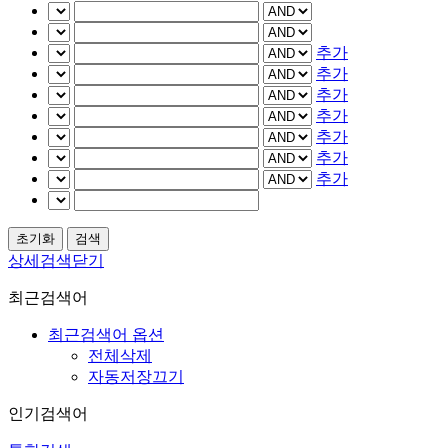
추가
추가
추가
추가
추가
추가
추가
상세검색닫기
최근검색어
최근검색어 옵션
전체삭제
자동저장끄기
인기검색어