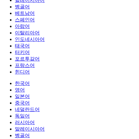
말레이시아어
벵골어
베트남어
스페인어
아랍어
이탈리아어
인도네시아어
태국어
터키어
포르투갈어
프랑스어
힌디어
한국어
영어
일본어
중국어
네덜란드어
독일어
러시아어
말레이시아어
벵골어