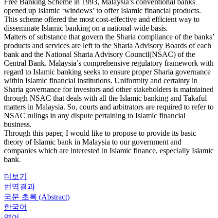
Free Banking Scheme in 1993, Malaysia’s conventional banks
opened up Islamic ‘windows’ to offer Islamic financial products.
This scheme offered the most cost-effective and efficient way to
disseminate Islamic banking on a national-wide basis.
Matters of substance that govern the Sharia compliance of the banks’
products and services are left to the Sharia Advisory Boards of each
bank and the National Sharia Advisory Council(NSAC) of the
Central Bank. Malaysia’s comprehensive regulatory framework with
regard to Islamic banking seeks to ensure proper Sharia governance
within Islamic financial institutions. Uniformity and certainty in
Sharia governance for investors and other stakeholders is maintained
through NSAC that deals with all the Islamic banking and Takaful
matters in Malaysia. So, courts and arbitrators are required to refer to
NSAC rulings in any dispute pertaining to Islamic financial
business.
Through this paper, I would like to propose to provide its basic
theory of Islamic bank in Malaysia to our government and
companies which are interested in Islamic finance, especially Islamic
bank.
더보기
번역결과
국문 초록 (Abstract)
한국어
영어