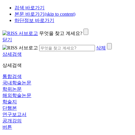
검색 바로가기
본문 바로가기(skip to content)
하단정보 바로가기
무엇을 찾고 계세요?
닫기
삭제
상세검색
상세검색
통합검색
국내학술논문
학위논문
해외학술논문
학술지
단행본
연구보고서
공개강의
버튼