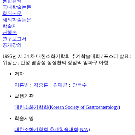
통합검색
국내학술논문
학위논문
해외학술논문
학술지
단행본
연구보고서
공개강의
1995년 제 34 차 대한소화기학회 추계학술대회 / 포스터 발표 :
위장관 ; 만성 염증성 장질환의 장점막 임파구 아형
저자
이흥범
;
김종훈
;
김대곤
;
안득수
발행기관
대한소화기학회(Korean Society of Gastroenterology)
학술지명
대한소화기학회 추계학술대회(N/A)