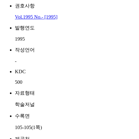
권호사항
Vol.1995 No.- [1995]
발행연도
1995
작성언어
-
KDC
500
자료형태
학술저널
수록면
105-105(1쪽)
제공처