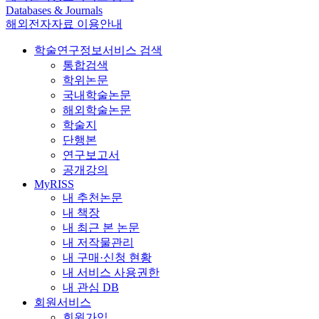
Databases & Journals
해외전자자료 이용안내
학술연구정보서비스 검색
통합검색
학위논문
국내학술논문
해외학술논문
학술지
단행본
연구보고서
공개강의
MyRISS
내 추천논문
내 책장
내 최근 본 논문
내 저작물관리
내 구매·신청 현황
내 서비스 사용권한
내 관심 DB
회원서비스
회원가입