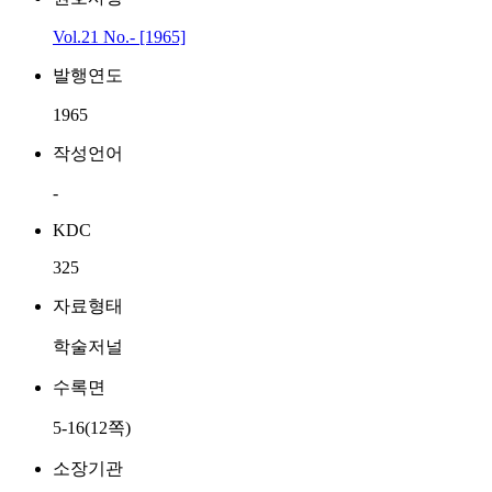
Vol.21 No.- [1965]
발행연도
1965
작성언어
-
KDC
325
자료형태
학술저널
수록면
5-16(12쪽)
소장기관