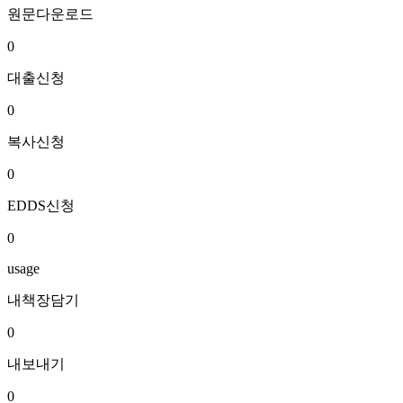
원문다운로드
0
대출신청
0
복사신청
0
EDDS신청
0
usage
내책장담기
0
내보내기
0