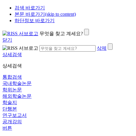
검색 바로가기
본문 바로가기(skip to content)
하단정보 바로가기
무엇을 찾고 계세요?
닫기
삭제
상세검색
상세검색
통합검색
국내학술논문
학위논문
해외학술논문
학술지
단행본
연구보고서
공개강의
버튼