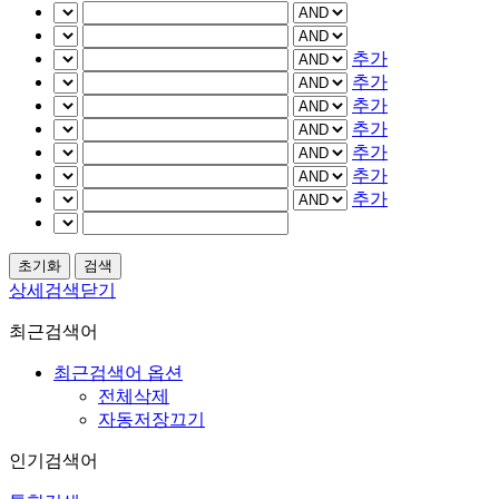
추가
추가
추가
추가
추가
추가
추가
상세검색닫기
최근검색어
최근검색어 옵션
전체삭제
자동저장끄기
인기검색어