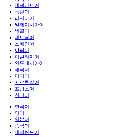
네덜란드어
독일어
러시아어
말레이시아어
벵골어
베트남어
스페인어
아랍어
이탈리아어
인도네시아어
태국어
터키어
포르투갈어
프랑스어
힌디어
한국어
영어
일본어
중국어
네덜란드어