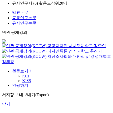
유사연구자 (
0
)
활용도상위20명
발표논문
공동연구논문
유사연구논문
연관 공개강의
공공디자인
나사렛대학교
김준연
디자인특론
경기대학교
추진기
저탄소사회와 대안적 삶
경성대학교
김해창
원문보기
2
KCI
KISS
인용하기
서지정보 내보내기(Export)
닫기