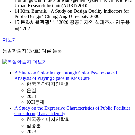
Buildings with Indicator Management system" Architecture &
Urban Research Institute(AURI) 2010
14 Kim, Bumsik, "A Study on Design Quality Indicators for
Public Design" Chung-Ang University 2009
15 문화체육관광부, "2020 공공디자인 실태조사 연구용
역" 2021
더보기
동일학술지(권/호) 다른 논문
A Study on Color Image through Color Psychological
Analysis of Playing Space in Kids Cafe
한국공간디자인학회
은열
2023
KCI등재
A Study on the Expressive Characteristics of Public Facilities
Considering Local Identity
한국공간디자인학회
임종훈
2023