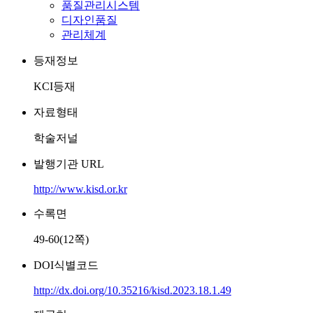
품질관리시스템
디자인품질
관리체계
등재정보
KCI등재
자료형태
학술저널
발행기관 URL
http://www.kisd.or.kr
수록면
49-60(12쪽)
DOI식별코드
http://dx.doi.org/10.35216/kisd.2023.18.1.49