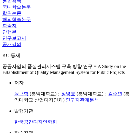
통합검색
국내학술논문
학위논문
해외학술논문
학술지
단행본
연구보고서
공개강의
KCI등재
공공사업의 품질관리시스템 구축 방향 연구 = A Study on the
Establishment of Quality Management System for Public Projects
저자
육근형
(홍익대학교) ;
장영호
(홍익대학교) ;
김주연
(홍
익대학교 산업디자인과)
연구자관계분석
발행기관
한국공간디자인학회
학술지명