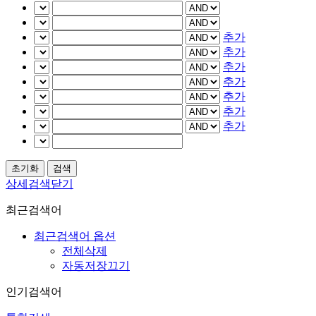
추가
추가
추가
추가
추가
추가
추가
상세검색닫기
최근검색어
최근검색어 옵션
전체삭제
자동저장끄기
인기검색어