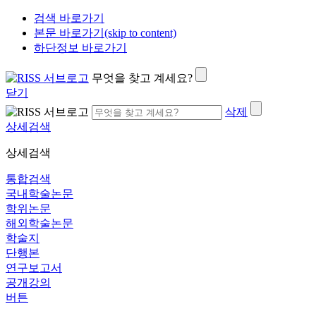
검색 바로가기
본문 바로가기(skip to content)
하단정보 바로가기
무엇을 찾고 계세요?
닫기
삭제
상세검색
상세검색
통합검색
국내학술논문
학위논문
해외학술논문
학술지
단행본
연구보고서
공개강의
버튼