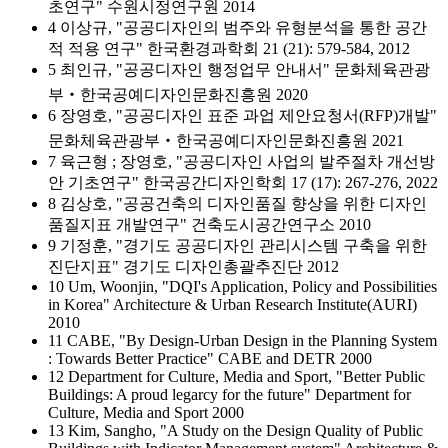
초연구" 수원시정연구원 2014
4 이상규, "공공디자인의 범주와 유형분석을 통한 공간
적 적용 연구" 한국환경과학회 21 (21): 579-584, 2012
5 최인규, "공공디자인 행정업무 안내서" 문화체육관광
부‧한국공예디자인문화진흥원 2020
6 장영호, "공공디자인 표준 과업 제안요청서(RFP)개발"
문화체육관광부‧한국공예디자인문화진흥원 2021
7 육근형 ; 장영호, "공공디자인 사업의 발주절차 개선방
안 기초연구" 한국공간디자인학회 17 (17): 267-276, 2022
8 김상호, "공공건축의 디자인품질 향상을 위한 디자인
품질지표 개발연구" 건축도시공간연구소 2010
9 기정훈, "경기도 공공디자인 관리시스템 구축을 위한
진단지표" 경기도 디자인총괄추진단 2012
10 Um, Woonjin, "DQI's Application, Policy and Possibilities
in Korea" Architecture & Urban Research Institute(AURI)
2010
11 CABE, "By Design-Urban Design in the Planning System
: Towards Better Practice" CABE and DETR 2000
12 Department for Culture, Media and Sport, "Better Public
Buildings: A proud legarcy for the future" Department for
Culture, Media and Sport 2000
13 Kim, Sangho, "A Study on the Design Quality of Public