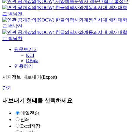
서양예술문명사
경운대학교
홍성우
한글의역사와계몽의시대
배재대학
교
백낙천
한글의역사와계몽의시대
배재대학
교
백낙천
한글의역사와계몽의시대
배재대학
교
백낙천
원문보기
2
KCI
DBpia
인용하기
서지정보 내보내기(Export)
닫기
내보내기 형태를 선택하세요
메일전송
인쇄
Excel저장