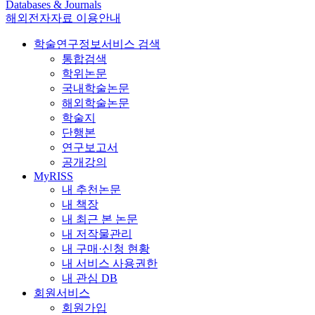
Databases & Journals
해외전자자료 이용안내
학술연구정보서비스 검색
통합검색
학위논문
국내학술논문
해외학술논문
학술지
단행본
연구보고서
공개강의
MyRISS
내 추천논문
내 책장
내 최근 본 논문
내 저작물관리
내 구매·신청 현황
내 서비스 사용권한
내 관심 DB
회원서비스
회원가입