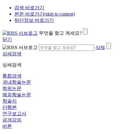
검색 바로가기
본문 바로가기(skip to content)
하단정보 바로가기
무엇을 찾고 계세요?
닫기
삭제
상세검색
상세검색
통합검색
국내학술논문
학위논문
해외학술논문
학술지
단행본
연구보고서
공개강의
버튼