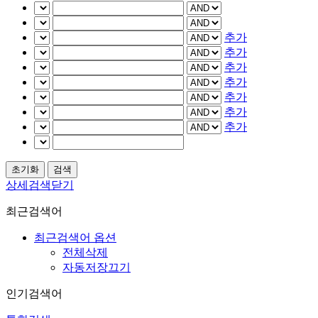
추가
추가
추가
추가
추가
추가
추가
상세검색닫기
최근검색어
최근검색어 옵션
전체삭제
자동저장끄기
인기검색어