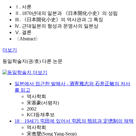
Ⅰ. 서론
Ⅱ. 1870년대의 일본과 《日本開化小史》의 성립
Ⅲ. 《日本開化小史》의 역사관과 그 특징
Ⅳ. 근대일본의 형성과 문명사의 일본상
Ⅴ. 결론
〈Abstract〉
더보기
동일학술지(권/호) 다른 논문
일본에서 접근한 발해사 - 酒寄雅志와 石井正敏의 저서
를 읽고
역사학회
宋基豪(서평자)
2002
KCI등재후보
18ㆍ19세기 屯田에 있어서 屯民의 抵抗과 定摠制의 채택
역사학회
宋亮燮(Song Yang-Seop)