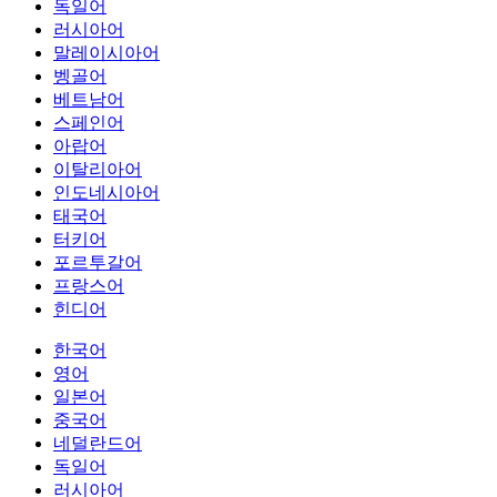
독일어
러시아어
말레이시아어
벵골어
베트남어
스페인어
아랍어
이탈리아어
인도네시아어
태국어
터키어
포르투갈어
프랑스어
힌디어
한국어
영어
일본어
중국어
네덜란드어
독일어
러시아어