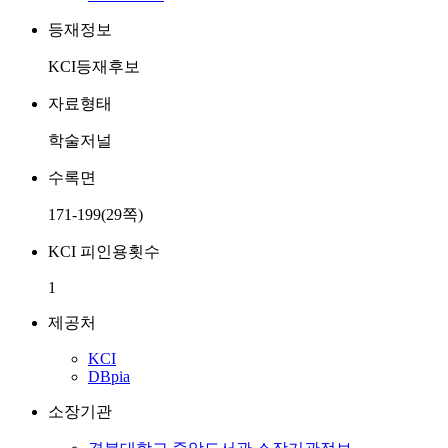
등재정보
KCI등재후보
자료형태
학술저널
수록면
171-199(29쪽)
KCI 피인용횟수
1
제공처
KCI
DBpia
소장기관