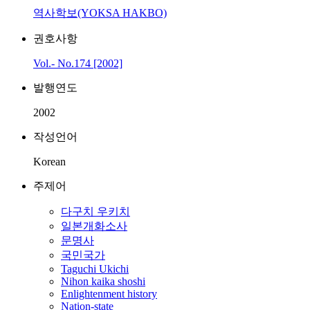
역사학보(YOKSA HAKBO)
권호사항
Vol.- No.174 [2002]
발행연도
2002
작성언어
Korean
주제어
다구치 우키치
일본개화소사
문명사
국민국가
Taguchi Ukichi
Nihon kaika shoshi
Enlightenment history
Nation-state