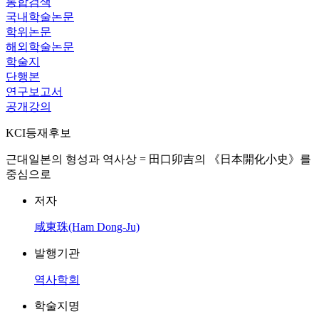
통합검색
국내학술논문
학위논문
해외학술논문
학술지
단행본
연구보고서
공개강의
KCI등재후보
근대일본의 형성과 역사상 = 田口卯吉의 《日本開化小史》를
중심으로
저자
咸東珠(Ham Dong-Ju)
발행기관
역사학회
학술지명