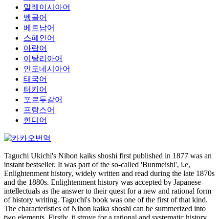
말레이시아어
벵골어
베트남어
스페인어
아랍어
이탈리아어
인도네시아어
태국어
터키어
포르투갈어
프랑스어
힌디어
Taguchi Ukichi's Nihon kaiks shoshi first published in 1877 was an
instant bestseller. It was part of the so-called 'Bunmeishi', i.e,
Enlightenment history, widely written and read during the late 1870s
and the 1880s. Enlightenment history was accepted by Japanese
intellectuals as the answer to their quest for a new and rational form
of history writing. Taguchi's book was one of the first of that kind.
The characteristics of Nihon kaika shoshi can be summerized into
two elements. Firstly, it strove for a rational and systematic history,