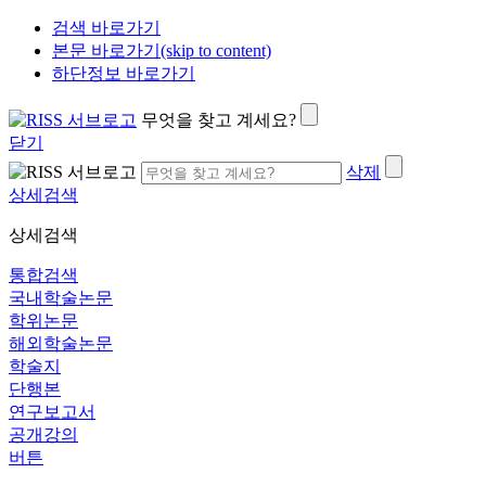
검색 바로가기
본문 바로가기(skip to content)
하단정보 바로가기
무엇을 찾고 계세요?
닫기
삭제
상세검색
상세검색
통합검색
국내학술논문
학위논문
해외학술논문
학술지
단행본
연구보고서
공개강의
버튼