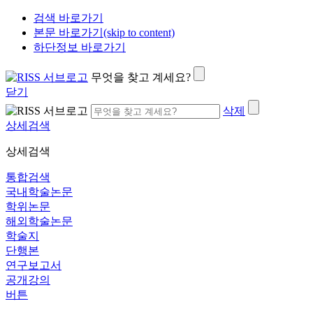
검색 바로가기
본문 바로가기(skip to content)
하단정보 바로가기
무엇을 찾고 계세요?
닫기
삭제
상세검색
상세검색
통합검색
국내학술논문
학위논문
해외학술논문
학술지
단행본
연구보고서
공개강의
버튼