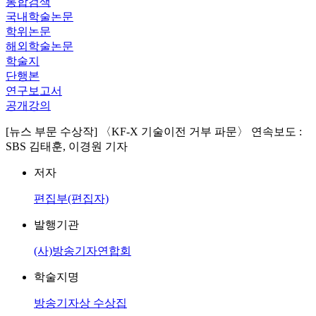
통합검색
국내학술논문
학위논문
해외학술논문
학술지
단행본
연구보고서
공개강의
[뉴스 부문 수상작] 〈KF-X 기술이전 거부 파문〉 연속보도 :
SBS 김태훈, 이경원 기자
저자
편집부(편집자)
발행기관
(사)방송기자연합회
학술지명
방송기자상 수상집