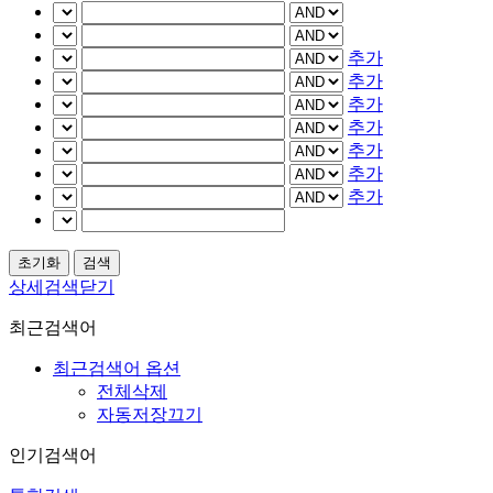
추가
추가
추가
추가
추가
추가
추가
상세검색닫기
최근검색어
최근검색어 옵션
전체삭제
자동저장끄기
인기검색어