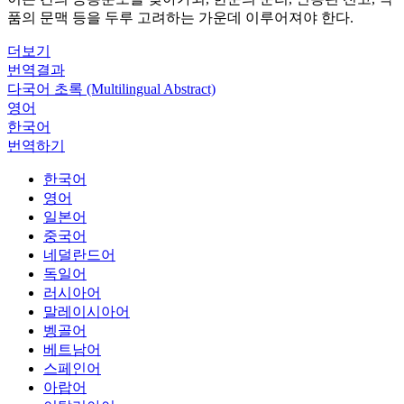
품의 문맥 등을 두루 고려하는 가운데 이루어져야 한다.
더보기
번역결과
다국어 초록 (Multilingual Abstract)
영어
한국어
번역하기
한국어
영어
일본어
중국어
네덜란드어
독일어
러시아어
말레이시아어
벵골어
베트남어
스페인어
아랍어