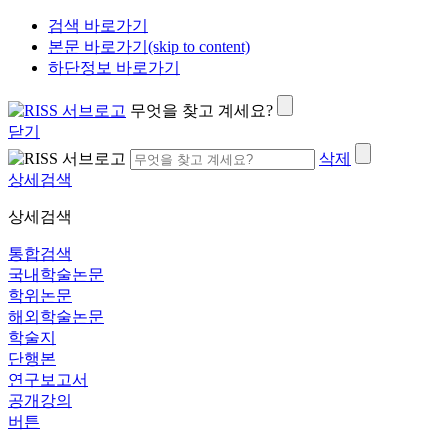
검색 바로가기
본문 바로가기(skip to content)
하단정보 바로가기
무엇을 찾고 계세요?
닫기
삭제
상세검색
상세검색
통합검색
국내학술논문
학위논문
해외학술논문
학술지
단행본
연구보고서
공개강의
버튼