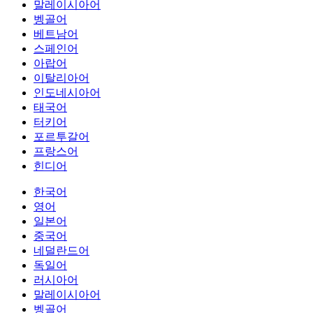
말레이시아어
벵골어
베트남어
스페인어
아랍어
이탈리아어
인도네시아어
태국어
터키어
포르투갈어
프랑스어
힌디어
한국어
영어
일본어
중국어
네덜란드어
독일어
러시아어
말레이시아어
벵골어