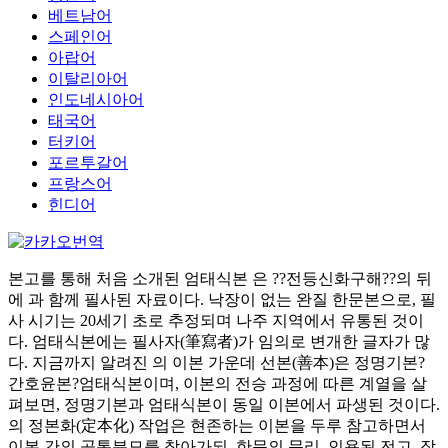
베트남어
스페인어
아랍어
이탈리아어
인도네시아어
태국어
터키어
포르투갈어
프랑스어
힌디어
본고를 통해 처음 소개된 엄태식본 은 ??전등신화구해??의 뒤
에 과 함께 필사된 자료이다. 낙장이 없는 완질 한문본으로, 필
사 시기는 20세기 초로 추정되며 나주 지역에서 유통된 것이
다. 엄태식본에는 필사자(筆寫者)가 임의로 변개한 글자가 많
다. 지금까지 알려진 의 이본 가운데 선본(善本)은 정명기본?
간호윤본?엄태식본이며, 이본의 전승 과정에 따른 계열을 살
펴보면, 정명기본과 엄태식본이 동일 이본에서 파생된 것이다.
의 정본화(定本化) 작업은 현존하는 이본을 두루 참고하면서
이본 간의 공통분모를 찾아가되, 한문의 문리, 인용된 전고, 작