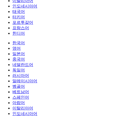
이탈리아어
인도네시아어
태국어
터키어
포르투갈어
프랑스어
힌디어
한국어
영어
일본어
중국어
네덜란드어
독일어
러시아어
말레이시아어
벵골어
베트남어
스페인어
아랍어
이탈리아어
인도네시아어