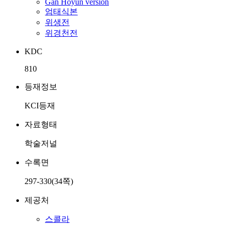
Gan Hoyun version
엄태식본
위생전
위경천전
KDC
810
등재정보
KCI등재
자료형태
학술저널
수록면
297-330(34쪽)
제공처
스콜라