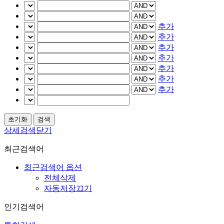
추가
추가
추가
추가
추가
추가
추가
상세검색닫기
최근검색어
최근검색어 옵션
전체삭제
자동저장끄기
인기검색어