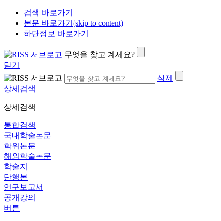
검색 바로가기
본문 바로가기(skip to content)
하단정보 바로가기
무엇을 찾고 계세요?
닫기
삭제
상세검색
상세검색
통합검색
국내학술논문
학위논문
해외학술논문
학술지
단행본
연구보고서
공개강의
버튼