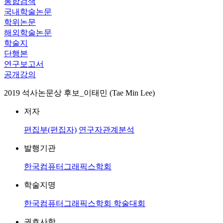
통합검색
국내학술논문
학위논문
해외학술논문
학술지
단행본
연구보고서
공개강의
2019 석사논문상 후보_이태민 (Tae Min Lee)
저자
편집부(편집자)
연구자관계분석
발행기관
한국컴퓨터그래픽스학회
학술지명
한국컴퓨터그래픽스학회 학술대회
권호사항