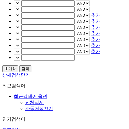
추가
추가
추가
추가
추가
추가
추가
상세검색닫기
최근검색어
최근검색어 옵션
전체삭제
자동저장끄기
인기검색어