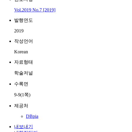
Vol.2019 No.7 [2019]
발행연도
2019
작성언어
Korean
자료형태
학술저널
수록면
9-9(1쪽)
제공처
DBpia
내보내기