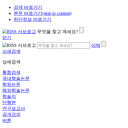
검색 바로가기
본문 바로가기(skip to content)
하단정보 바로가기
무엇을 찾고 계세요?
닫기
삭제
상세검색
상세검색
통합검색
국내학술논문
학위논문
해외학술논문
학술지
단행본
연구보고서
공개강의
버튼