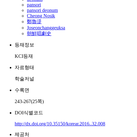
pansori
pansori deonum
Cheong Nosik
鄭魯湜
Joseonchanggeuksa
朝鮮唱劇史
등재정보
KCI등재
자료형태
학술저널
수록면
243-267(25쪽)
DOI식별코드
http://dx.doi.org/10.35150/korear.2016..32.008
제공처