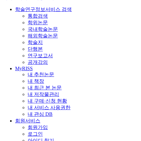
학술연구정보서비스 검색
통합검색
학위논문
국내학술논문
해외학술논문
학술지
단행본
연구보고서
공개강의
MyRISS
내 추천논문
내 책장
내 최근 본 논문
내 저작물관리
내 구매·신청 현황
내 서비스 사용권한
내 관심 DB
회원서비스
회원가입
로그인
아이디 찾기