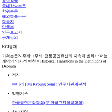
통합검색
국내학술논문
학위논문
해외학술논문
학술지
단행본
연구보고서
공개강의
KCI등재
기획논문2- 주제: <주제: 전통공연유산의 지속과 변화> : 더늠
개념의 역사적 변천 = Historical Transitions in the Definitions of
Deonum
저자
송미경 ( Mi Kyoung Song )
연구자관계분석
발행기관
한국공연문화학회(구 한국고전희곡학회)
학술지명