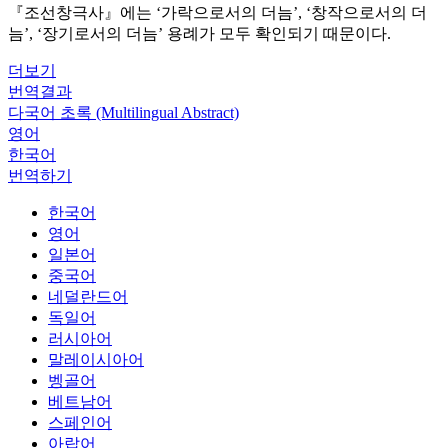
『조선창극사』에는 ‘가락으로서의 더늠’, ‘창작으로서의 더
늠’, ‘장기로서의 더늠’ 용례가 모두 확인되기 때문이다.
더보기
번역결과
다국어 초록 (Multilingual Abstract)
영어
한국어
번역하기
한국어
영어
일본어
중국어
네덜란드어
독일어
러시아어
말레이시아어
벵골어
베트남어
스페인어
아랍어