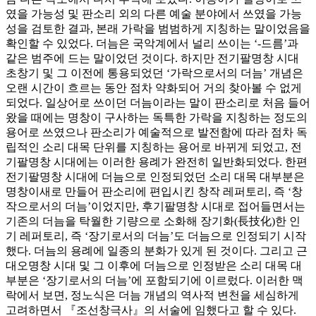
였을 가능성 및 판소리 외의 다른 예술 분야에서 쓰였을 가능
성을 검토한 결과, 본래 가락을 범범하게 지칭하는 말이었음을
확인할 수 있었다. 더늠은 국악계에서 널리 쓰이는 ‘-드름’과
같은 범주에 드는 말이었던 것이다. 하지만 전기팔명창 시대
초창기 및 그 이전에 통용되었던 ‘가락으로서의 더늠’ 개념은
오랜 시간이 흐르는 동안 점차 약화되어 거의 찾아볼 수 없게
되었다. 일상어로 쓰이던 더늠이라는 말이 판소리로 처음 들어
왔을 때에는 명창이 구사하는 독특한 가락을 지칭하는 정도의
용어로 쓰였으나 판소리가 예술적으로 발전함에 따라 점차 독
립적인 소리 대목 단위를 지칭하는 용어로 바뀌게 되었고, 전
기팔명창 시대에는 이러한 용례가 완전히 일반화되었다. 한편
전기팔명창 시대에 더늠으로 인정되었던 소리 대목 대부분은
명창이새로 만들어 판소리에 편입시킨 창작 레퍼토리, 즉 ‘창
작으로서의 더늠’이었지만, 후기팔명창 시대로 접어들면서는
기존의 더늠을 탁월한 기량으로 소화해 장기화(長技化)한 인
기 레퍼토리, 즉 ‘장기로서의 더늠’도 더늠으로 인정되기 시작
했다. 더늠의 용례에 일종의 분화가 있게 된 것이다. 그리고 근
대오명창 시대 및 그 이후에 더늠으로 인정받은 소리 대목 대
부분은 ‘장기로서의 더늠’에 포함되기에 이르렀다. 이러한 맥
락에서 보면, 정노식은 더늠 개념의 역사적 변천을 세심하게
고려하면서 『조선창극사』의 서술에 임했다고 할 수 있다.