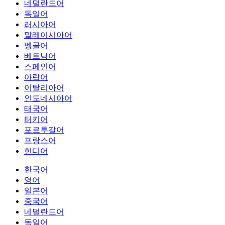
네덜란드어
독일어
러시아어
말레이시아어
벵골어
베트남어
스페인어
아랍어
이탈리아어
인도네시아어
태국어
터키어
포르투갈어
프랑스어
힌디어
한국어
영어
일본어
중국어
네덜란드어
독일어