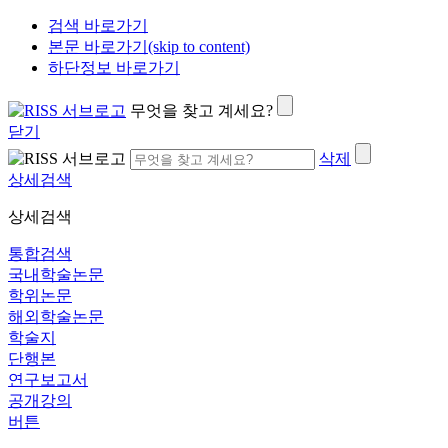
검색 바로가기
본문 바로가기(skip to content)
하단정보 바로가기
무엇을 찾고 계세요?
닫기
삭제
상세검색
상세검색
통합검색
국내학술논문
학위논문
해외학술논문
학술지
단행본
연구보고서
공개강의
버튼