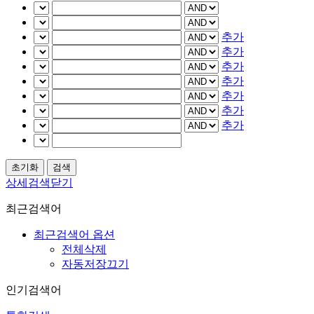
추가
추가
추가
추가
추가
추가
추가
상세검색닫기
최근검색어
최근검색어 옵션
전체삭제
자동저장끄기
인기검색어