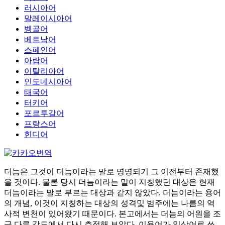
러시아어
말레이시아어
벵골어
베트남어
스페인어
아랍어
이탈리아어
인도네시아어
태국어
터키어
포르투갈어
프랑스어
힌디어
더늠은 그것이 더늠이라는 말로 명명되기 그 이전부터 존재했
을 것이다. 물론 당시 더늠이라는 말이 지칭했던 대상은 현재
더늠이라는 말로 부르는 대상과 같지 않았다. 더늠이라는 용어
의 개념, 이것이 지칭하는 대상의 성격및 범주에는 나름의 역
사적 변천이 있어왔기 때문이다. 본고에서는 더늠의 어원을 조
금 다른 각도에서 다시 추적해 보았다. 이용어가 일상어로 쓰