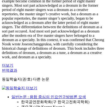
example become common in the former period of eight master
singers. Most sori part acknowledged as a deonum in the former
period of eight master singers was a deonum as a creative
repertories, the master singer’s creative work, but a deonum as a
popular repertories, the master singer’s specialty, began to be
acknowledged as a deonum after the latter period of eight master
singers. The differentiation between the definitions of deonum as a
sori part occured. And most sori part acknowledged as a deonum
after the modern era of five master singers have belonged to a
deonum as a specialty. In this context, it was confirmed that Cheong
Nosik wrote Joseonchanggeuksa, with carefully considering the
historical change of definitions of deonum. This book includes three
definitions of deonum, a deonum as a tune, a deonum as a creative
work, and deonum as a specialty.
더보기
번역결과
동일학술지(권/호) 다른 논문
일반논문 : 융합 중심의 민요연구방법론 모색
한국공연문화학회(구 한국고전희곡학회)
권오경 ( Oh Kyung Kwon )