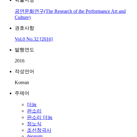
공연문화연구(The Research of the Performance Art and
Culture)
권호사항
Vol.0 No.32 [2016]
발행연도
2016
작성언어
Korean
주제어
더늠
판소리
판소리 더늠
정노식
조선창극사
deonum