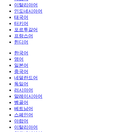
이탈리아어
인도네시아어
태국어
터키어
포르투갈어
프랑스어
힌디어
한국어
영어
일본어
중국어
네덜란드어
독일어
러시아어
말레이시아어
벵골어
베트남어
스페인어
아랍어
이탈리아어