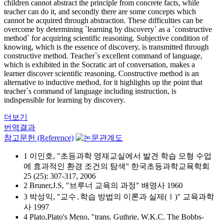
children cannot abstract the principle from concrete facts, while
teacher can do it, and secondly there are some concepts which
cannot be acquired through abstraction. These difficulties can be
overcome by determining `learning by discovery` as a `constructive
method` for acquiring scientific reasoning. Subjective condition of
knowing, which is the essence of discovery, is transmitted through
constructive method. Teacher`s excellent command of language,
which is exhibited in the Socratic art of conversation, makes a
learner discover scientific reasoning. Constructive method is an
alternative to inductive method, for it highlights up the point that
teacher`s command of language including instruction, is
indispensible for learning by discovery.
더보기
번역결과
참고문헌 (Reference)
1 이인호, "초등과학 영재교실에서 발견 학습 모형 수업
에 효과적인 환경 조건의 탐색" 한국초등과학교육학회
25 (25): 307-317, 2006
2 Bruner,J.S, "브루너 교육의 과정" 배영사 1960
3 박성익, "교수․학습 방법의 이론과 실제(Ⅰ)" 교육과학
사 1997
4 Plato,Plato's Meno, "trans. Guthrie, W.K.C. The Bobbs-