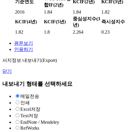
기준연도
KCIF(2년)
KCIF(3년)
합IF(2년)
2016
1.84
1.84
1.82
중심성지수(3
KCIF(4년)
KCIF(5년)
즉시성지수
년)
1.82
1.8
2.264
0.23
원문보기
인용하기
서지정보 내보내기(Export)
닫기
내보내기 형태를 선택하세요
메일전송
인쇄
Excel저장
Text저장
EndNote / Mendeley
RefWorks