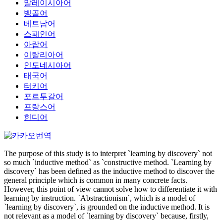
말레이시아어
벵골어
베트남어
스페인어
아랍어
이탈리아어
인도네시아어
태국어
터키어
포르투갈어
프랑스어
힌디어
The purpose of this study is to interpret `learning by discovery` not
so much `inductive method` as `constructive method. `Learning by
discovery` has been defined as the inductive method to discover the
general principle which is common in many concrete facts.
However, this point of view cannot solve how to differentiate it with
learning by instruction. `Abstractionism`, which is a model of
`learning by discovery`, is grounded on the inductive method. It is
not relevant as a model of `learning by discovery` because, firstly,