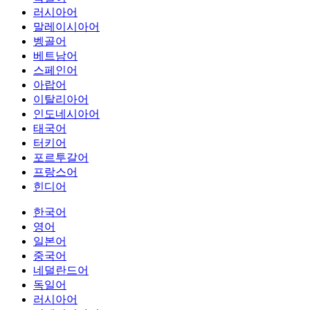
러시아어
말레이시아어
벵골어
베트남어
스페인어
아랍어
이탈리아어
인도네시아어
태국어
터키어
포르투갈어
프랑스어
힌디어
한국어
영어
일본어
중국어
네덜란드어
독일어
러시아어