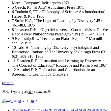
Merrill Company" Indianapolis 1971
5 Geach, P., "tal Acts" Augustine's Press 1971
6 Toulmin S, "The Philosophy of Science: An Introduction"
Harper & Row 1960
7 Strike K.A, "The Logic of Learning by Discovery" 45 :
461-483, 1975
8 Jonassen,D.H, "Objectivism versus Constructivism: Do We
Need a New Philosophical Paradigm?" 39 (39): 5-14, 1991
9 Nettleship,R.L, "Lectures on Plato's Republic" Macmillan
and Co 1925
10 Taba,H, "Learning by Discovery: Psychological and
Educational Rationale" The University of Chicago Press 63
(63): 308-316, 1963
11 Dearden,R.F, "Instruction and Learning by Discovery,in
The Concept of Education" Routledge and Kegan Paul 1967
12 Ausubel,D.P, "Indications and Contributions in an
Approach to Learning by Discovery"
더보기
동일학술지(권/호) 다른 논문
부설초등학교 교사들이 지각하는 전문성의 성격과 발달