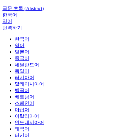
국문 초록 (Abstract)
한국어
영어
번역하기
한국어
영어
일본어
중국어
네덜란드어
독일어
러시아어
말레이시아어
벵골어
베트남어
스페인어
아랍어
이탈리아어
인도네시아어
태국어
터키어