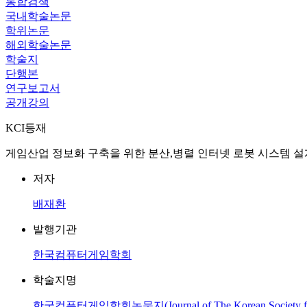
통합검색
국내학술논문
학위논문
해외학술논문
학술지
단행본
연구보고서
공개강의
KCI등재
게임산업 정보화 구축을 위한 분산,병렬 인터넷 로봇 시스템 설계 = A Design of Di
저자
배재환
발행기관
한국컴퓨터게임학회
학술지명
한국컴퓨터게임학회논문지(Journal of The Korean Society for