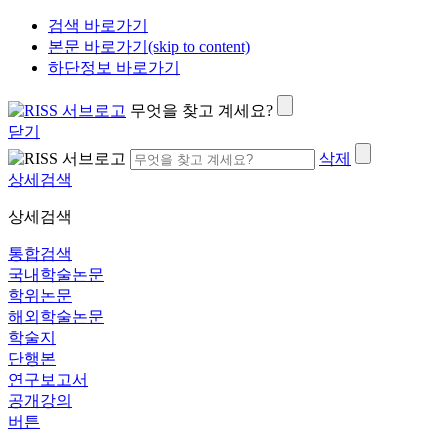
검색 바로가기
본문 바로가기(skip to content)
하단정보 바로가기
무엇을 찾고 계세요?
닫기
삭제
상세검색
상세검색
통합검색
국내학술논문
학위논문
해외학술논문
학술지
단행본
연구보고서
공개강의
버튼