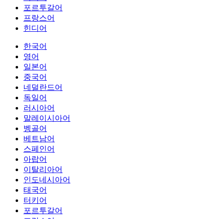
포르투갈어
프랑스어
힌디어
한국어
영어
일본어
중국어
네덜란드어
독일어
러시아어
말레이시아어
벵골어
베트남어
스페인어
아랍어
이탈리아어
인도네시아어
태국어
터키어
포르투갈어