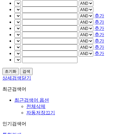
추가
추가
추가
추가
추가
추가
추가
상세검색닫기
최근검색어
최근검색어 옵션
전체삭제
자동저장끄기
인기검색어