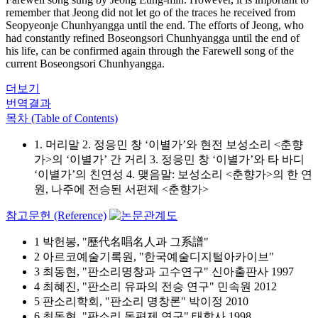
remember that Jeong did not let go of the traces he received from
Seopyeonje Chunhyangga until the end. The efforts of Jeong, who
had constantly refined Boseongsori Chunhyangga until the end of
his life, can be confirmed again through the Farewell song of the
current Boseongsori Chunhyangga.
더보기
번역결과
목차 (Table of Contents)
1. 머리말 2. 정응민 창 ‘이별가’와 현전 보성소리 <춘향
가>의 ‘이별가’ 간 거리 3. 정응민 창 ‘이별가’와 타 바디
‘이별가’의 친연성 4. 맺음말: 보성소리 <춘향가>의 한 연
원, 나주에 전승된 서편제 <춘향가>
참고문헌 (Reference)
1 박헌봉, "歷代名唱名人과 그系譜"
2 아르코예술기록원, "한국예술디지털아카이브"
3 최동현, "판소리명창과 고수연구" 신아출판사 1997
4 최혜진, "판소리 유파의 전승 연구" 민속원 2012
5 판소리학회, "판소리 명창론" 박이정 2010
6 최동현, "판소리 동편제 연구" 태학사 1998