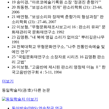
19 송미경, "아르코예술기록원 소장 ‘정권진 춘향가’"
20 최동현, "보성소리의 전개" 판소리학회 (21) : 23-44,
2006
21 배연형, "보성소리와 장재백 춘향가의 형성과정" 판
소리학회 (23) : 27-46, 2007
22 이보형, "무형문화재조사보고서 16 : 판소리 유파" 문
화재관리국 문화재연구소 1992
23 김명환, "내 북에 앵길 소리가 없어요" 뿌리깊은나무
1991
24 전북대학교 무형문화연구소, "나주 전통민속예술 및
예인 연구"
25 "국립문화재연구소 소장자료 시리즈 16 김명환 판소
리 고법"
26 이보형, "고음반에 제시된 판소리 명창제 더늠 Ⅱ" 한
국고음반연구회 4 : 5-11, 1994
더보기
동일학술지(권/호) 다른 논문
동아방송(DBS) 연속창극 연구