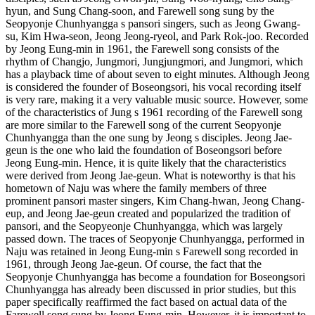
hyun, and Sung Chang-soon, and Farewell song sung by the
Seopyonje Chunhyangga s pansori singers, such as Jeong Gwang-
su, Kim Hwa-seon, Jeong Jeong-ryeol, and Park Rok-joo. Recorded
by Jeong Eung-min in 1961, the Farewell song consists of the
rhythm of Changjo, Jungmori, Jungjungmori, and Jungmori, which
has a playback time of about seven to eight minutes. Although Jeong
is considered the founder of Boseongsori, his vocal recording itself
is very rare, making it a very valuable music source. However, some
of the characteristics of Jung s 1961 recording of the Farewell song
are more similar to the Farewell song of the current Seopyonje
Chunhyangga than the one sung by Jeong s disciples. Jeong Jae-
geun is the one who laid the foundation of Boseongsori before
Jeong Eung-min. Hence, it is quite likely that the characteristics
were derived from Jeong Jae-geun. What is noteworthy is that his
hometown of Naju was where the family members of three
prominent pansori master singers, Kim Chang-hwan, Jeong Chang-
eup, and Jeong Jae-geun created and popularized the tradition of
pansori, and the Seopyeonje Chunhyangga, which was largely
passed down. The traces of Seopyonje Chunhyangga, performed in
Naju was retained in Jeong Eung-min s Farewell song recorded in
1961, through Jeong Jae-geun. Of course, the fact that the
Seopyonje Chunhyangga has become a foundation for Boseongsori
Chunhyangga has already been discussed in prior studies, but this
paper specifically reaffirmed the fact based on actual data of the
Farewell song sung by Jeong Eung-min. However, it is important to