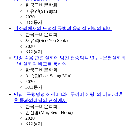
한국구비문학회
이유진(Yi Yujin)
2020
KCI등재
판소리에서의 도덕적 규범과 윤리적 선택의 의미
한국구비문학회
서유석(Seo You Seok)
2020
KCI등재
단종 죽음 관련 설화에 담긴 전승의식 연구 - 문헌설화와
구비설화의 비교를 통하여
한국구비문학회
이승민(Lee, Seung Min)
2020
KCI등재
민담 ｢구렁덩덩 신선비｣와 ｢두꺼비 신랑｣의 비교: 결혼
후 통과의례담의 관점에서
한국구비문학회
민선홍(Min, Seon Hong)
2020
KCI등재