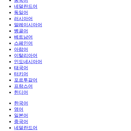
중국어
네덜란드어
독일어
러시아어
말레이시아어
벵골어
베트남어
스페인어
아랍어
이탈리아어
인도네시아어
태국어
터키어
포르투갈어
프랑스어
힌디어
한국어
영어
일본어
중국어
네덜란드어