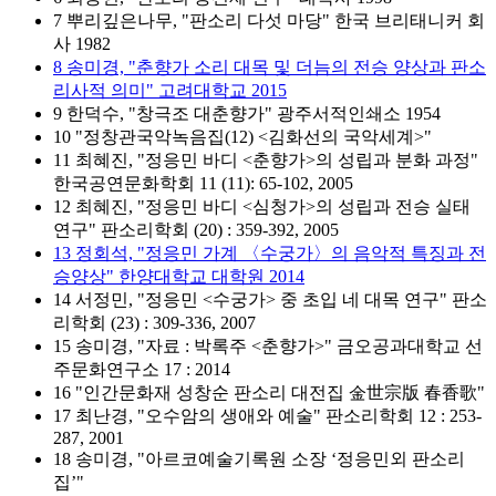
7 뿌리깊은나무, "판소리 다섯 마당" 한국 브리태니커 회
사 1982
8 송미경, "춘향가 소리 대목 및 더늠의 전승 양상과 판소
리사적 의미" 고려대학교 2015
9 한덕수, "창극조 대춘향가" 광주서적인쇄소 1954
10 "정창관국악녹음집(12) <김화선의 국악세계>"
11 최혜진, "정응민 바디 <춘향가>의 성립과 분화 과정"
한국공연문화학회 11 (11): 65-102, 2005
12 최혜진, "정응민 바디 <심청가>의 성립과 전승 실태
연구" 판소리학회 (20) : 359-392, 2005
13 정회석, "정응민 가계 〈수궁가〉의 음악적 특징과 전
승양상" 한양대학교 대학원 2014
14 서정민, "정응민 <수궁가> 중 초입 네 대목 연구" 판소
리학회 (23) : 309-336, 2007
15 송미경, "자료 : 박록주 <춘향가>" 금오공과대학교 선
주문화연구소 17 : 2014
16 "인간문화재 성창순 판소리 대전집 金世宗版 春香歌"
17 최난경, "오수암의 생애와 예술" 판소리학회 12 : 253-
287, 2001
18 송미경, "아르코예술기록원 소장 ‘정응민외 판소리
집’"