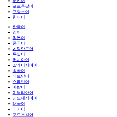
터키어
포르투갈어
프랑스어
힌디어
한국어
영어
일본어
중국어
네덜란드어
독일어
러시아어
말레이시아어
벵골어
베트남어
스페인어
아랍어
이탈리아어
인도네시아어
태국어
터키어
포르투갈어