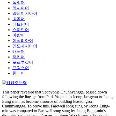
독일어
러시아어
말레이시아어
벵골어
베트남어
스페인어
아랍어
이탈리아어
인도네시아어
태국어
터키어
포르투갈어
프랑스어
힌디어
This paper revealed that Seopyonje Chunhyangga, passed down
following the lineage from Park Yu-jeon to Jeong Jae-geun to Jeong
Eung-min has become a source of building Boseongsori
Chunhyangga. To prove this, Farewell song sung by Jeong Eung-
min was compared to Farewell song sung by Jeong Eung-min’s
disciples, such as Jeong Gwon-jin, Sung Woo-hyang, Cho Sang-