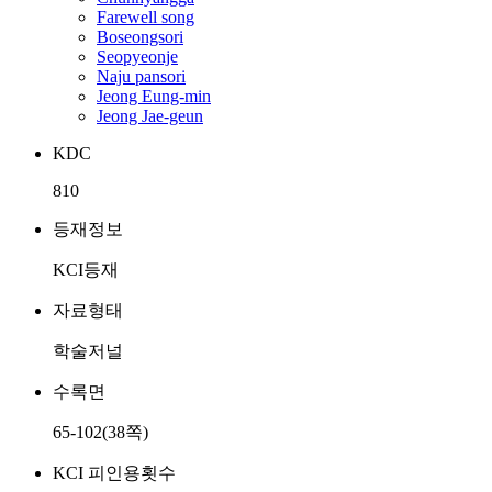
Farewell song
Boseongsori
Seopyeonje
Naju pansori
Jeong Eung-min
Jeong Jae-geun
KDC
810
등재정보
KCI등재
자료형태
학술저널
수록면
65-102(38쪽)
KCI 피인용횟수