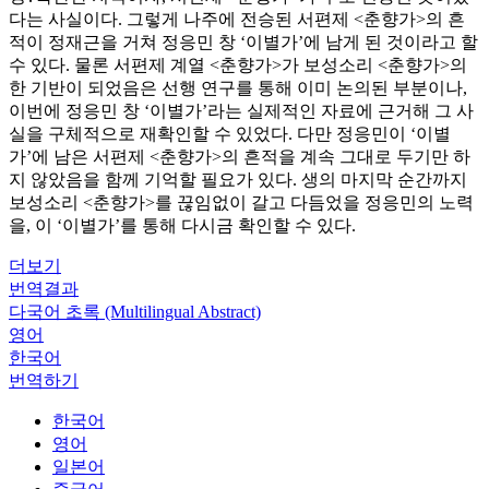
다는 사실이다. 그렇게 나주에 전승된 서편제 <춘향가>의 흔
적이 정재근을 거쳐 정응민 창 ‘이별가’에 남게 된 것이라고 할
수 있다. 물론 서편제 계열 <춘향가>가 보성소리 <춘향가>의
한 기반이 되었음은 선행 연구를 통해 이미 논의된 부분이나,
이번에 정응민 창 ‘이별가’라는 실제적인 자료에 근거해 그 사
실을 구체적으로 재확인할 수 있었다. 다만 정응민이 ‘이별
가’에 남은 서편제 <춘향가>의 흔적을 계속 그대로 두기만 하
지 않았음을 함께 기억할 필요가 있다. 생의 마지막 순간까지
보성소리 <춘향가>를 끊임없이 갈고 다듬었을 정응민의 노력
을, 이 ‘이별가’를 통해 다시금 확인할 수 있다.
더보기
번역결과
다국어 초록 (Multilingual Abstract)
영어
한국어
번역하기
한국어
영어
일본어