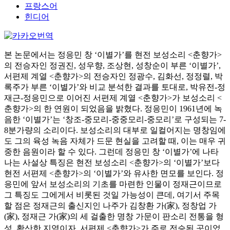
프랑스어
힌디어
본 논문에서는 정응민 창 ‘이별가’를 현전 보성소리 <춘향가>
의 전승자인 정권진, 성우향, 조상현, 성창순이 부른 ‘이별가’,
서편제 계열 <춘향가>의 전승자인 정광수, 김화선, 정정렬, 박
록주가 부른 ‘이별가’와 비교 분석한 결과를 토대로, 박유전-정
재근-정응민으로 이어진 서편제 계열 <춘향가>가 보성소리 <
춘향가>의 한 연원이 되었음을 밝혔다. 정응민이 1961년에 녹
음한 ‘이별가’는 ‘창조-중모리-중중모리-중모리’로 구성되는 7-
8분가량의 소리이다. 보성소리의 대부로 일컬어지는 명창임에
도 그의 육성 녹음 자체가 드문 현실을 고려할 때, 이는 매우 귀
중한 음원이라 할 수 있다. 그런데 정응민 창 ‘이별가’에 나타
나는 사설상 특징은 현전 보성소리 <춘향가>의 ‘이별가’보다
현전 서편제 <춘향가>의 ‘이별가’와 유사한 면모를 보인다. 정
응민에 앞서 보성소리의 기초를 마련한 인물이 정재근이므로
그 특징도 그에게서 비롯된 것일 가능성이 큰데, 여기서 주목
할 점은 정재근의 출신지인 나주가 김창환 가(家), 정창업 가
(家), 정재근 가(家)의 세 걸출한 명창 가문이 판소리 전통을 형
성․확산한 지역이자, 서편제 <춘향가>가 주로 전승된 곳이었