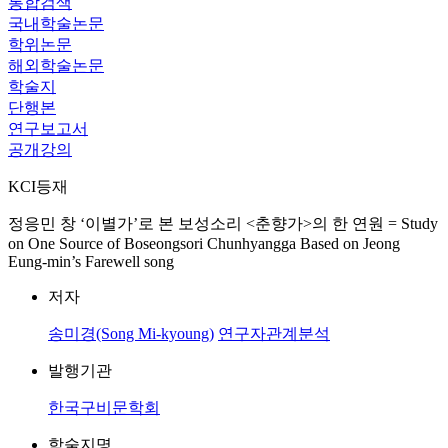
통합검색
국내학술논문
학위논문
해외학술논문
학술지
단행본
연구보고서
공개강의
KCI등재
정응민 창 ‘이별가’로 본 보성소리 <춘향가>의 한 연원 = Study
on One Source of Boseongsori Chunhyangga Based on Jeong
Eung-min’s Farewell song
저자
송미경(Song Mi-kyoung)
연구자관계분석
발행기관
한국구비문학회
학술지명