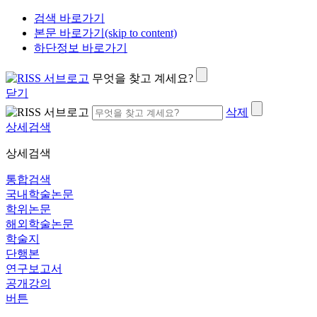
검색 바로가기
본문 바로가기(skip to content)
하단정보 바로가기
무엇을 찾고 계세요?
닫기
삭제
상세검색
상세검색
통합검색
국내학술논문
학위논문
해외학술논문
학술지
단행본
연구보고서
공개강의
버튼