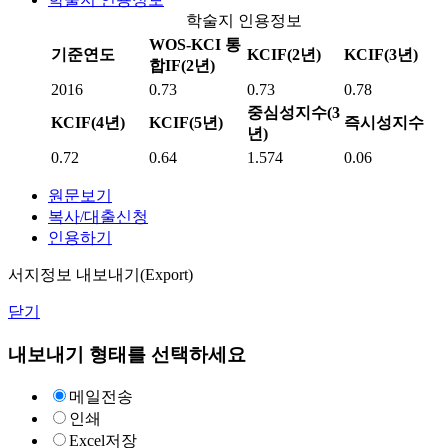
학술지 인용정보
WOS-KCI 통
기준연도
KCIF(2년)
KCIF(3년)
합IF(2년)
2016
0.73
0.73
0.78
중심성지수(3
KCIF(4년)
KCIF(5년)
즉시성지수
년)
0.72
0.64
1.574
0.06
원문보기
복사/대출신청
인용하기
서지정보 내보내기(Export)
닫기
내보내기 형태를 선택하세요
메일전송
인쇄
Excel저장