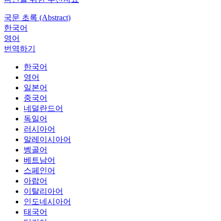
국문 초록 (Abstract)
한국어
영어
번역하기
한국어
영어
일본어
중국어
네덜란드어
독일어
러시아어
말레이시아어
벵골어
베트남어
스페인어
아랍어
이탈리아어
인도네시아어
태국어