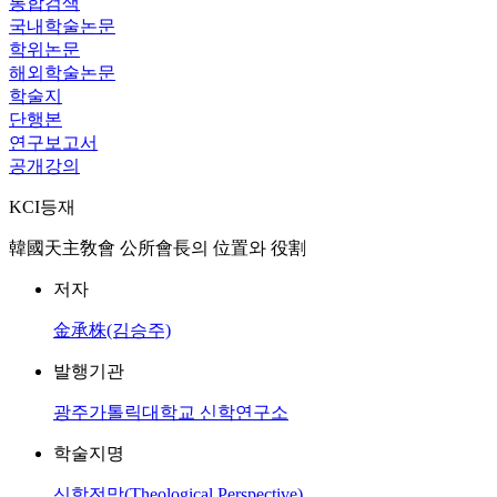
통합검색
국내학술논문
학위논문
해외학술논문
학술지
단행본
연구보고서
공개강의
KCI등재
韓國天主敎會 公所會長의 位置와 役割
저자
金承株(김승주)
발행기관
광주가톨릭대학교 신학연구소
학술지명
신학전망(Theological Perspective)