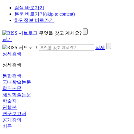
검색 바로가기
본문 바로가기(skip to content)
하단정보 바로가기
무엇을 찾고 계세요?
닫기
삭제
상세검색
상세검색
통합검색
국내학술논문
학위논문
해외학술논문
학술지
단행본
연구보고서
공개강의
버튼