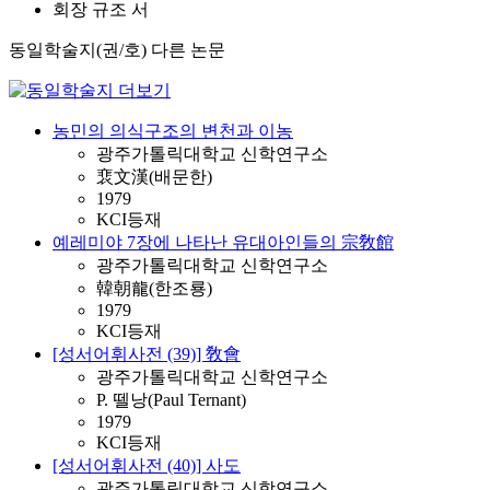
회장 규조 서
동일학술지(권/호) 다른 논문
농민의 의식구조의 변천과 이농
광주가톨릭대학교 신학연구소
裵文漢(배문한)
1979
KCI등재
예레미야 7장에 나타난 유대아인들의 宗敎館
광주가톨릭대학교 신학연구소
韓朝龍(한조룡)
1979
KCI등재
[성서어휘사전 (39)] 敎會
광주가톨릭대학교 신학연구소
P. 뗄낭(Paul Ternant)
1979
KCI등재
[성서어휘사전 (40)] 사도
광주가톨릭대학교 신학연구소