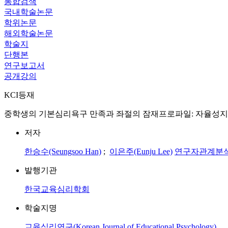
통합검색
국내학술논문
학위논문
해외학술논문
학술지
단행본
연구보고서
공개강의
KCI등재
중학생의 기본심리욕구 만족과 좌절의 잠재프로파일: 자율성지
저자
한승수(Seungsoo Han)
;
이은주(Eunju Lee)
연구자관계분
발행기관
한국교육심리학회
학술지명
교육심리연구(Korean Journal of Educational Psychology)