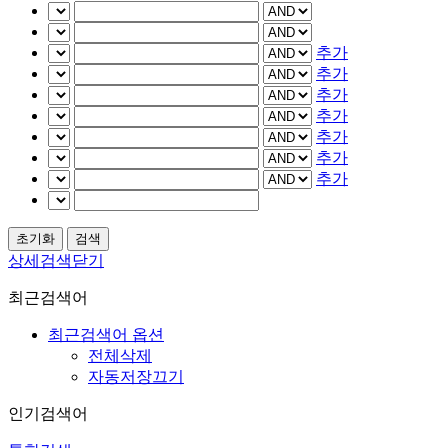
추가
추가
추가
추가
추가
추가
추가
상세검색닫기
최근검색어
최근검색어 옵션
전체삭제
자동저장끄기
인기검색어