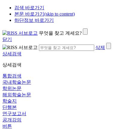
검색 바로가기
본문 바로가기(skip to content)
하단정보 바로가기
무엇을 찾고 계세요?
닫기
삭제
상세검색
상세검색
통합검색
국내학술논문
학위논문
해외학술논문
학술지
단행본
연구보고서
공개강의
버튼