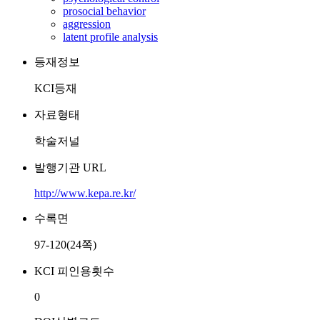
prosocial behavior
aggression
latent profile analysis
등재정보
KCI등재
자료형태
학술저널
발행기관 URL
http://www.kepa.re.kr/
수록면
97-120(24쪽)
KCI 피인용횟수
0