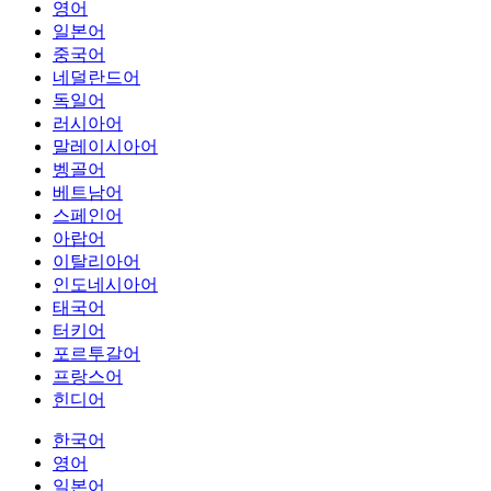
영어
일본어
중국어
네덜란드어
독일어
러시아어
말레이시아어
벵골어
베트남어
스페인어
아랍어
이탈리아어
인도네시아어
태국어
터키어
포르투갈어
프랑스어
힌디어
한국어
영어
일본어