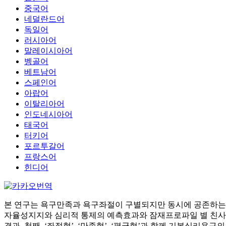
중국어
네덜란드어
독일어
러시아어
말레이시아어
벵골어
베트남어
스페인어
아랍어
이탈리아어
인도네시아어
태국어
터키어
포르투갈어
프랑스어
힌디어
본 연구는 욕구만족과 욕구좌절이 구별되지만 동시에 공존하는 
자율성지지와 심리적 통제의 예측효과와 잠재프로파일 별 친사회
결과, 첫째, ‘좌절형’, ‘만족형’, ‘평균형’과 함께 기본심리