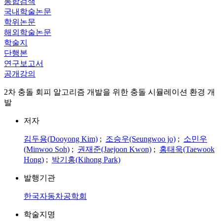
통합검색
국내학술논문
학위논문
해외학술논문
학술지
단행본
연구보고서
공개강의
2차 충돌 회피 알고리즘 개발을 위한 충돌 시뮬레이션 환경 개
발
저자
김두용(Dooyong Kim)
;
조승우(Seungwoo jo)
;
소민우
(Minwoo Soh)
;
권재준(Jaejoon Kwon)
;
홍태욱(Taewook
Hong)
;
박기홍(Kihong Park)
발행기관
한국자동차공학회
학술지명