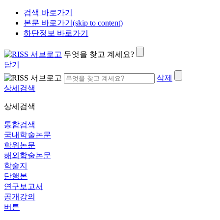
검색 바로가기
본문 바로가기(skip to content)
하단정보 바로가기
무엇을 찾고 계세요?
닫기
삭제
상세검색
상세검색
통합검색
국내학술논문
학위논문
해외학술논문
학술지
단행본
연구보고서
공개강의
버튼