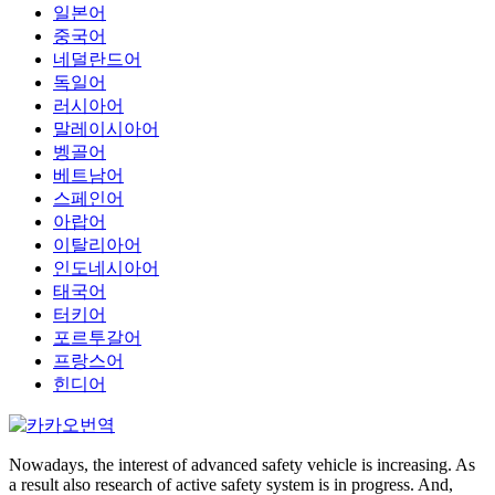
일본어
중국어
네덜란드어
독일어
러시아어
말레이시아어
벵골어
베트남어
스페인어
아랍어
이탈리아어
인도네시아어
태국어
터키어
포르투갈어
프랑스어
힌디어
Nowadays, the interest of advanced safety vehicle is increasing. As
a result also research of active safety system is in progress. And,