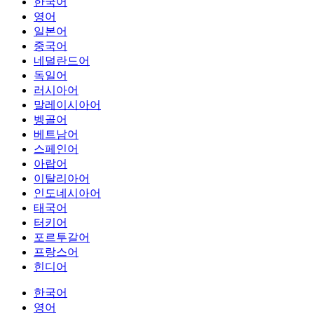
한국어
영어
일본어
중국어
네덜란드어
독일어
러시아어
말레이시아어
벵골어
베트남어
스페인어
아랍어
이탈리아어
인도네시아어
태국어
터키어
포르투갈어
프랑스어
힌디어
한국어
영어