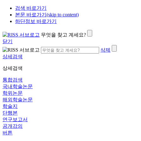
검색 바로가기
본문 바로가기(skip to content)
하단정보 바로가기
무엇을 찾고 계세요?
닫기
삭제
상세검색
상세검색
통합검색
국내학술논문
학위논문
해외학술논문
학술지
단행본
연구보고서
공개강의
버튼