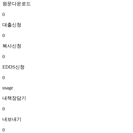
원문다운로드
0
대출신청
0
복사신청
0
EDDS신청
0
usage
내책장담기
0
내보내기
0