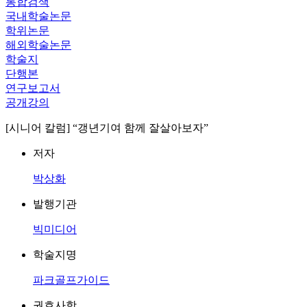
통합검색
국내학술논문
학위논문
해외학술논문
학술지
단행본
연구보고서
공개강의
[시니어 칼럼] “갱년기여 함께 잘살아보자”
저자
박상화
발행기관
빅미디어
학술지명
파크골프가이드
권호사항