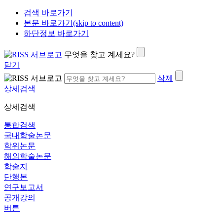
검색 바로가기
본문 바로가기(skip to content)
하단정보 바로가기
무엇을 찾고 계세요?
닫기
삭제
상세검색
상세검색
통합검색
국내학술논문
학위논문
해외학술논문
학술지
단행본
연구보고서
공개강의
버튼