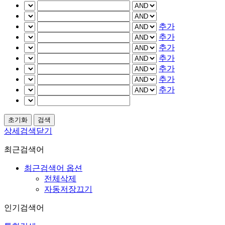
추가
추가
추가
추가
추가
추가
추가
상세검색닫기
최근검색어
최근검색어 옵션
전체삭제
자동저장끄기
인기검색어