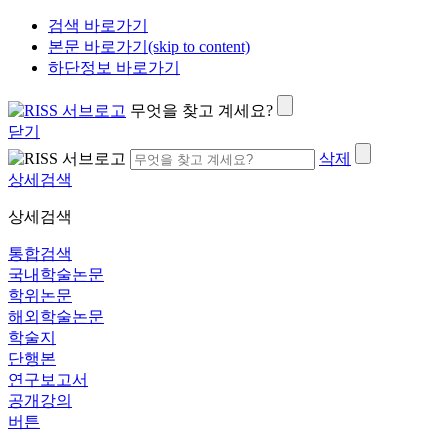
검색 바로가기
본문 바로가기(skip to content)
하단정보 바로가기
무엇을 찾고 계세요?
닫기
삭제
상세검색
상세검색
통합검색
국내학술논문
학위논문
해외학술논문
학술지
단행본
연구보고서
공개강의
버튼