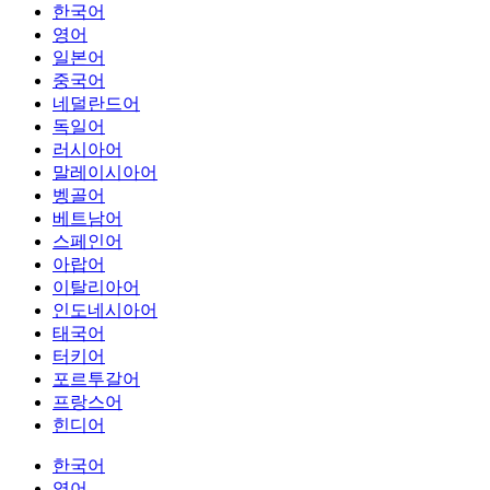
한국어
영어
일본어
중국어
네덜란드어
독일어
러시아어
말레이시아어
벵골어
베트남어
스페인어
아랍어
이탈리아어
인도네시아어
태국어
터키어
포르투갈어
프랑스어
힌디어
한국어
영어