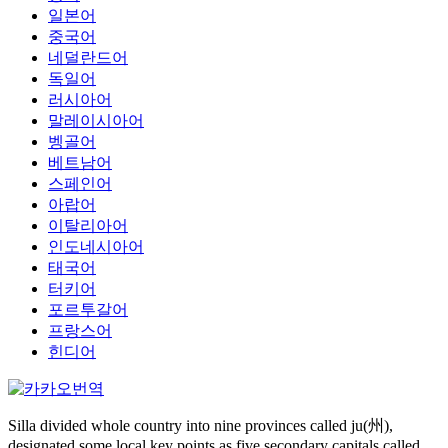
일본어
중국어
네덜란드어
독일어
러시아어
말레이시아어
벵골어
베트남어
스페인어
아랍어
이탈리아어
인도네시아어
태국어
터키어
포르투갈어
프랑스어
힌디어
Silla divided whole country into nine provinces called ju(州),
designated some local key points as five secondary capitals called