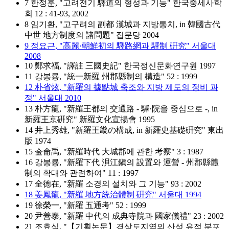
7 한정훈, "고려전기 驛道의 형성과 기능" 한국중세사학
회 12 : 41-93, 2002
8 임기환, "고구려의 副都 漢城과 지방통치, in 韓國古代
中世 地方制度의 諸問題" 집문당 2004
9 정요근, "高麗·朝鮮初의 驛路網과 驛制 硏究" 서울대
2008
10 鄭求福, "譯註 三國史記" 한국정신문화연구원 1997
11 강봉룡, "統一新羅 州郡縣制의 構造" 52 : 1999
12 朴省炫, "新羅의 據點城 축조와 지방 제도의 정비 과
정" 서울대 2010
13 朴方龍, "新羅王都의 交通路 - 驛·院을 중심으로 -, in
新羅王京硏究" 新羅文化宣揚會 1995
14 井上秀雄, "新羅王畿の構成, in 新羅史基礎硏究" 東出
版 1974
15 金侖禹, "新羅時代 大城郡에 관한 考察" 3 : 1987
16 강봉룡, "新羅下代 浿江鎭의 設置와 運營 - 州郡縣體
制의 확대와 관련하여" 11 : 1997
17 全德在, "新羅 소경의 설치와 그 기능" 93 : 2002
18 姜鳳龍, "新羅 地方統治體制 硏究" 서울대 1994
19 徐榮一, "新羅 五通考" 52 : 1999
20 尹善泰, "新羅 中代의 成典寺院과 國家儀禮" 23 : 2002
21 조효식, "【기획논문】경상도지역의 산성 유적 분포