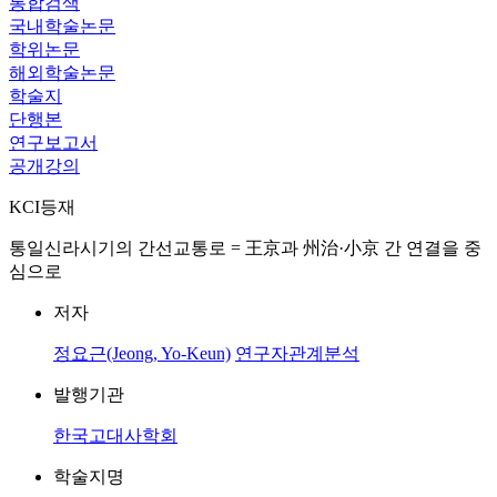
통합검색
국내학술논문
학위논문
해외학술논문
학술지
단행본
연구보고서
공개강의
KCI등재
통일신라시기의 간선교통로 = 王京과 州治·小京 간 연결을 중
심으로
저자
정요근(Jeong, Yo-Keun)
연구자관계분석
발행기관
한국고대사학회
학술지명