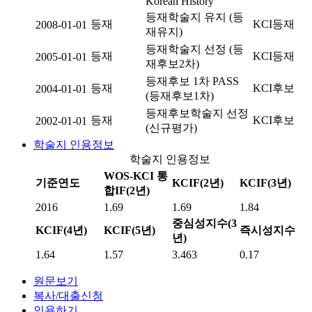
Korean History
등재학술지 유지 (등
등재
KCI등재
2008-01-01
재유지)
등재학술지 선정 (등
등재
KCI등재
2005-01-01
재후보2차)
등재후보 1차 PASS
등재
KCI후보
2004-01-01
(등재후보1차)
등재후보학술지 선정
등재
KCI후보
2002-01-01
(신규평가)
학술지 인용정보
학술지 인용정보
WOS-KCI 통
기준연도
KCIF(2년)
KCIF(3년)
합IF(2년)
2016
1.69
1.69
1.84
중심성지수(3
KCIF(4년)
KCIF(5년)
즉시성지수
년)
1.64
1.57
3.463
0.17
원문보기
복사/대출신청
인용하기