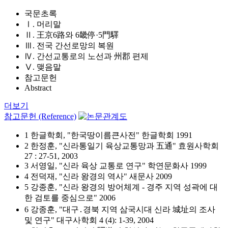
국문초록
Ⅰ. 머리말
Ⅱ. 王京6路와 6畿停·5門驛
Ⅲ. 전국 간선로망의 복원
Ⅳ. 간선교통로의 노선과 州郡 편제
Ⅴ. 맺음말
참고문헌
Abstract
더보기
참고문헌 (Reference)
1 한글학회, "한국땅이름큰사전" 한글학회 1991
2 한정훈, "신라통일기 육상교통망과 五通" 효원사학회
27 : 27-51, 2003
3 서영일, "신라 육상 교통로 연구" 학연문화사 1999
4 전덕재, "신라 왕경의 역사" 새문사 2009
5 강종훈, "신라 왕경의 방어체계 - 경주 지역 성곽에 대
한 검토를 중심으로" 2006
6 강종훈, "대구․경북 지역 삼국시대 신라 城址의 조사
및 연구" 대구사학회 4 (4): 1-39, 2004