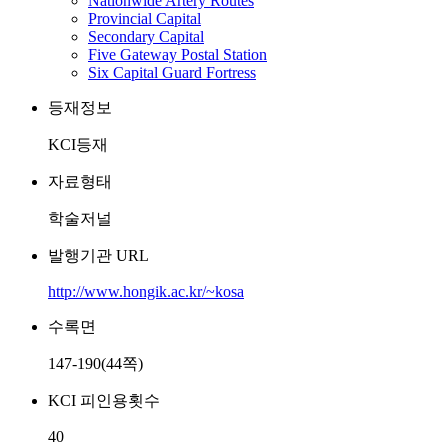
Nationwide Artery Routes
Provincial Capital
Secondary Capital
Five Gateway Postal Station
Six Capital Guard Fortress
등재정보
KCI등재
자료형태
학술저널
발행기관 URL
http://www.hongik.ac.kr/~kosa
수록면
147-190(44쪽)
KCI 피인용횟수
40