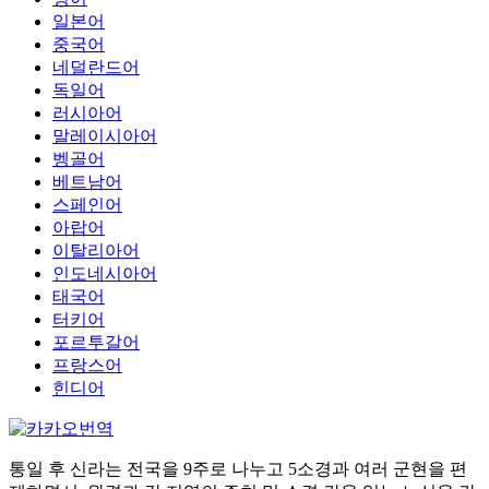
일본어
중국어
네덜란드어
독일어
러시아어
말레이시아어
벵골어
베트남어
스페인어
아랍어
이탈리아어
인도네시아어
태국어
터키어
포르투갈어
프랑스어
힌디어
통일 후 신라는 전국을 9주로 나누고 5소경과 여러 군현을 편