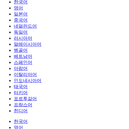
한국어
영어
일본어
중국어
네덜란드어
독일어
러시아어
말레이시아어
벵골어
베트남어
스페인어
아랍어
이탈리아어
인도네시아어
태국어
터키어
포르투갈어
프랑스어
힌디어
한국어
영어