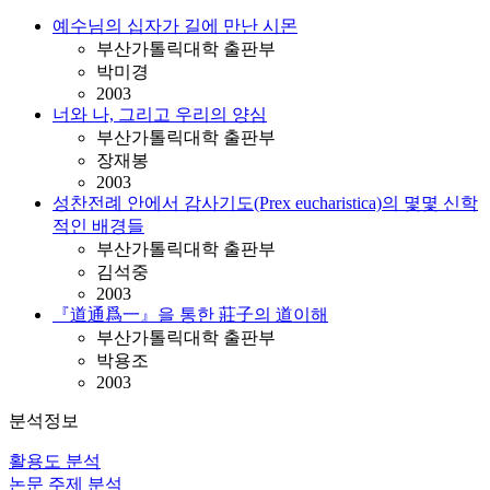
예수님의 십자가 길에 만난 시몬
부산가톨릭대학 출판부
박미경
2003
너와 나, 그리고 우리의 양심
부산가톨릭대학 출판부
장재봉
2003
성찬전례 안에서 감사기도(Prex eucharistica)의 몇몇 신학
적인 배경들
부산가톨릭대학 출판부
김석중
2003
『道通爲一』을 통한 莊子의 道이해
부산가톨릭대학 출판부
박용조
2003
분석정보
활용도 분석
논문 주제 분석