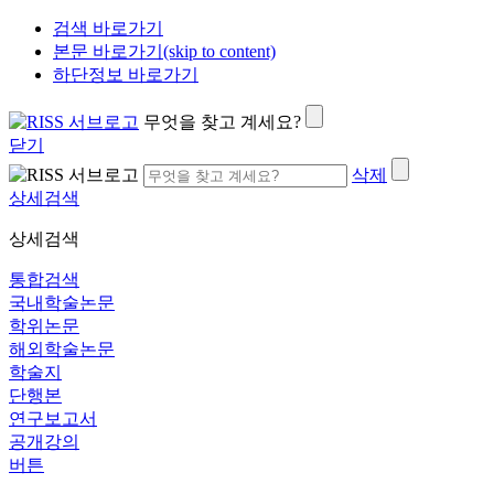
검색 바로가기
본문 바로가기(skip to content)
하단정보 바로가기
무엇을 찾고 계세요?
닫기
삭제
상세검색
상세검색
통합검색
국내학술논문
학위논문
해외학술논문
학술지
단행본
연구보고서
공개강의
버튼