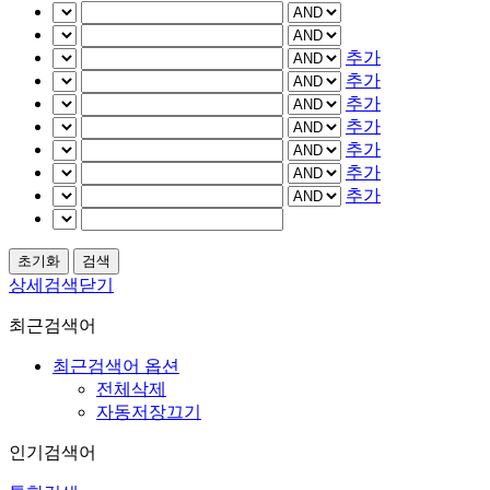
추가
추가
추가
추가
추가
추가
추가
상세검색닫기
최근검색어
최근검색어 옵션
전체삭제
자동저장끄기
인기검색어