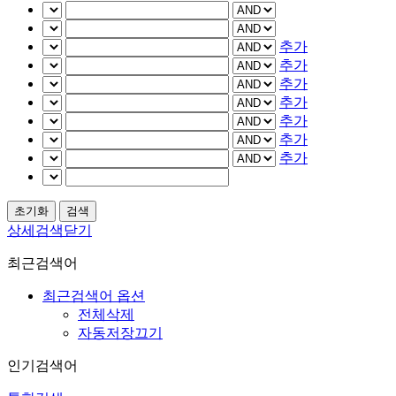
추가
추가
추가
추가
추가
추가
추가
상세검색닫기
최근검색어
최근검색어 옵션
전체삭제
자동저장끄기
인기검색어