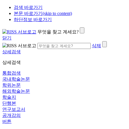
검색 바로가기
본문 바로가기(skip to content)
하단정보 바로가기
무엇을 찾고 계세요?
닫기
삭제
상세검색
상세검색
통합검색
국내학술논문
학위논문
해외학술논문
학술지
단행본
연구보고서
공개강의
버튼