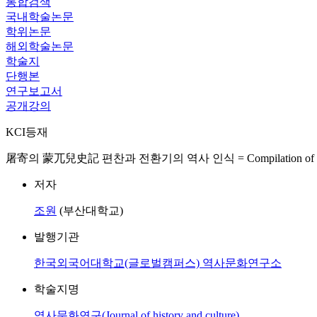
통합검색
국내학술논문
학위논문
해외학술논문
학술지
단행본
연구보고서
공개강의
KCI등재
屠寄의 蒙兀兒史記 편찬과 전환기의 역사 인식 = Compilation of Tu Ji's Mengwuers
저자
조원
(부산대학교)
발행기관
한국외국어대학교(글로벌캠퍼스) 역사문화연구소
학술지명
역사문화연구(Journal of history and culture)