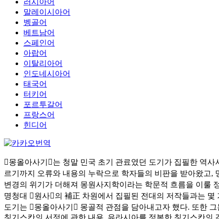
러시아어
말레이시아어
벵골어
베트남어
스페인어
아랍어
이탈리아어
인도네시아어
태국어
터키어
포르투갈어
프랑스어
힌디어
󰡔몽올아사기󰡕는 청말 민국 초기 관료였던 도기가 집필한 역사
르기까지 오류와 내용의 누락으로 학자들의 비판을 받아왔고, 
변경의 위기가 더해져 몽원사지학이라는 학문적 흐름을 이룰 정
명청대 󰡔원사󰡕의 補正 차원에서 집필된 전대의 저작들과는 몇
도기는 󰡔몽올아사기󰡕 몽골적 관점을 담아내고자 했다. 또한 
칭기스칸의 서정에 관한 내용, 유라시아를 정복한 칭기스칸의 각