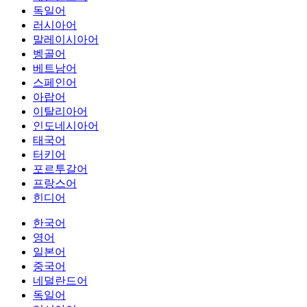
독일어
러시아어
말레이시아어
벵골어
베트남어
스페인어
아랍어
이탈리아어
인도네시아어
태국어
터키어
포르투갈어
프랑스어
힌디어
한국어
영어
일본어
중국어
네덜란드어
독일어