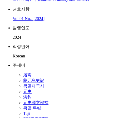
권호사항
Vol.91 No.- [2024]
발행연도
2024
작성언어
Korean
주제어
屠寄
蒙兀兒史記
몽골제국사
元史
洪鈞
元史譯文證補
몽골 독립
Tuji