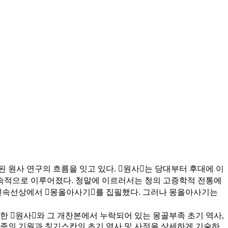
원사 연구의 흐름을 잇고 있다. 󰡔원사󰡕는 당대부터 후대에 이
지속적으로 이루어졌다. 청말에 이르러서는 청의 고증학적 전통에
속선상에서 󰡔몽올아사기󰡕를 집필했다. 그러나 몽올아사기는
 󰡔원사󰡕와 그 개찬본에서 누락되어 있는 몽골부족 초기 역사,
부족의 기원과 칭기스칸의 초기 역사 및 사적을 상세하게 기술하