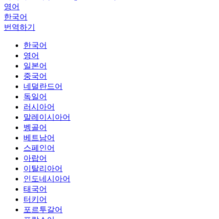
영어
한국어
번역하기
한국어
영어
일본어
중국어
네덜란드어
독일어
러시아어
말레이시아어
벵골어
베트남어
스페인어
아랍어
이탈리아어
인도네시아어
태국어
터키어
포르투갈어