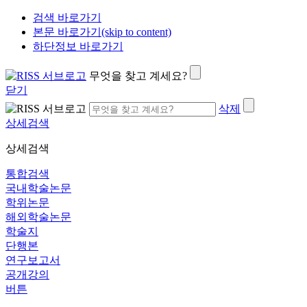
검색 바로가기
본문 바로가기(skip to content)
하단정보 바로가기
무엇을 찾고 계세요?
닫기
삭제
상세검색
상세검색
통합검색
국내학술논문
학위논문
해외학술논문
학술지
단행본
연구보고서
공개강의
버튼