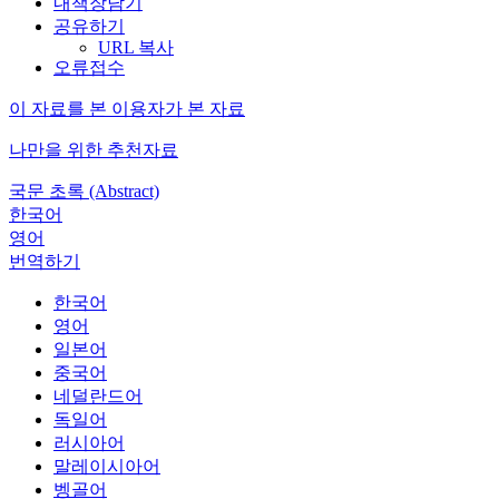
내책장담기
공유하기
URL 복사
오류접수
이 자료를 본 이용자가 본 자료
나만을 위한 추천자료
국문 초록 (Abstract)
한국어
영어
번역하기
한국어
영어
일본어
중국어
네덜란드어
독일어
러시아어
말레이시아어
벵골어