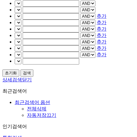
추가
추가
추가
추가
추가
추가
추가
상세검색닫기
최근검색어
최근검색어 옵션
전체삭제
자동저장끄기
인기검색어