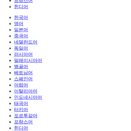
프랑스어
힌디어
한국어
영어
일본어
중국어
네덜란드어
독일어
러시아어
말레이시아어
벵골어
베트남어
스페인어
아랍어
이탈리아어
인도네시아어
태국어
터키어
포르투갈어
프랑스어
힌디어