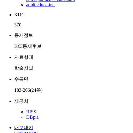
adult education
KDC
370
등재정보
KCI등재후보
자료형태
학술저널
수록면
183-206(24쪽)
제공처
RISS
DBpia
내보내기