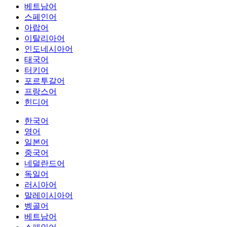
베트남어
스페인어
아랍어
이탈리아어
인도네시아어
태국어
터키어
포르투갈어
프랑스어
힌디어
한국어
영어
일본어
중국어
네덜란드어
독일어
러시아어
말레이시아어
벵골어
베트남어