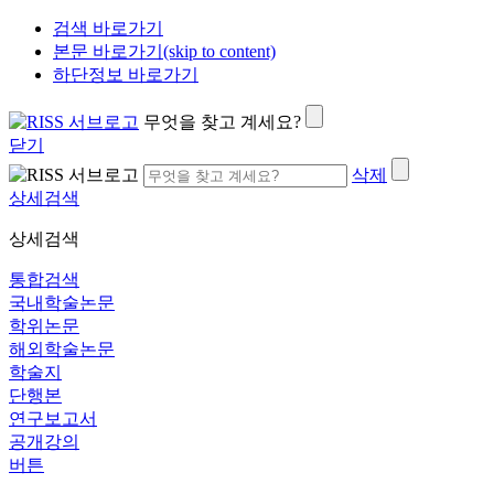
검색 바로가기
본문 바로가기(skip to content)
하단정보 바로가기
무엇을 찾고 계세요?
닫기
삭제
상세검색
상세검색
통합검색
국내학술논문
학위논문
해외학술논문
학술지
단행본
연구보고서
공개강의
버튼