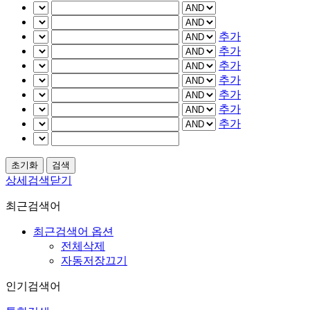
추가
추가
추가
추가
추가
추가
추가
상세검색닫기
최근검색어
최근검색어 옵션
전체삭제
자동저장끄기
인기검색어