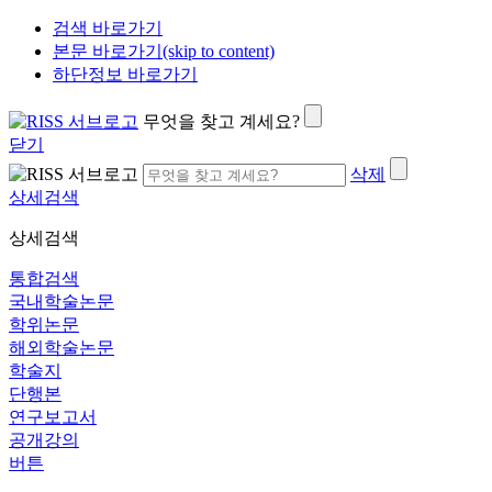
검색 바로가기
본문 바로가기(skip to content)
하단정보 바로가기
무엇을 찾고 계세요?
닫기
삭제
상세검색
상세검색
통합검색
국내학술논문
학위논문
해외학술논문
학술지
단행본
연구보고서
공개강의
버튼