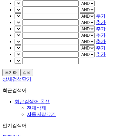
추가
추가
추가
추가
추가
추가
추가
상세검색닫기
최근검색어
최근검색어 옵션
전체삭제
자동저장끄기
인기검색어