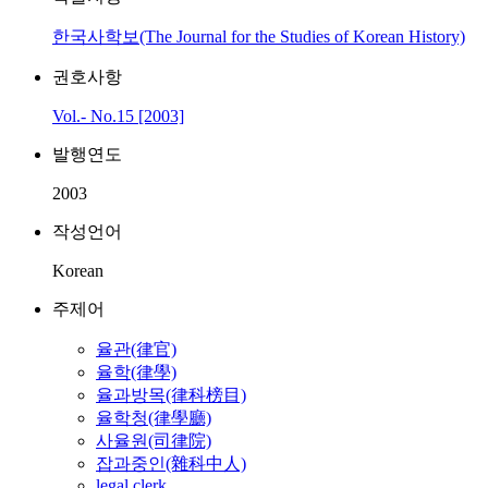
한국사학보(The Journal for the Studies of Korean History)
권호사항
Vol.- No.15 [2003]
발행연도
2003
작성언어
Korean
주제어
율관(律官)
율학(律學)
율과방목(律科榜目)
율학청(律學廳)
사율원(司律院)
잡과중인(雜科中人)
legal clerk