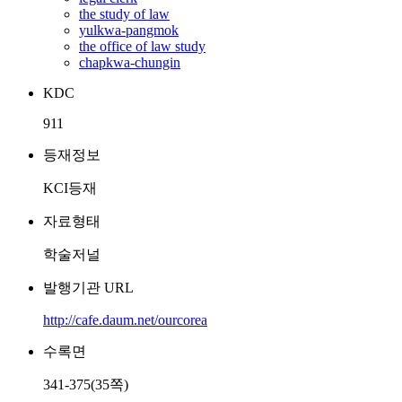
the study of law
yulkwa-pangmok
the office of law study
chapkwa-chungin
KDC
911
등재정보
KCI등재
자료형태
학술저널
발행기관 URL
http://cafe.daum.net/ourcorea
수록면
341-375(35쪽)