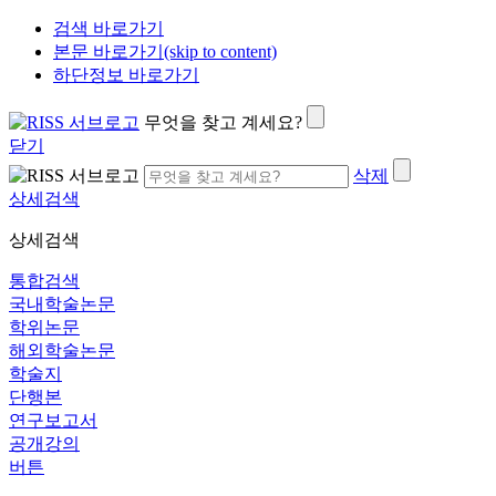
검색 바로가기
본문 바로가기(skip to content)
하단정보 바로가기
무엇을 찾고 계세요?
닫기
삭제
상세검색
상세검색
통합검색
국내학술논문
학위논문
해외학술논문
학술지
단행본
연구보고서
공개강의
버튼