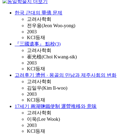
한국 근대의 華僑 문제
고려사학회
전우용(Jeon Woo-yong)
2003
KCI등재
『三國遺事』 點校(3)
고려사학회
崔光植(Choi Kwang-sik)
2003
KCI등재
고려후기 濟州 · 몽골의 만남과 제주사회의 변화
고려사학회
김일우(Kim Il-woo)
2003
KCI등재
17세기 兩湖鹽鐵使制 運營推移와 意味
고려사학회
이욱(Lee Wook)
2003
KCI등재