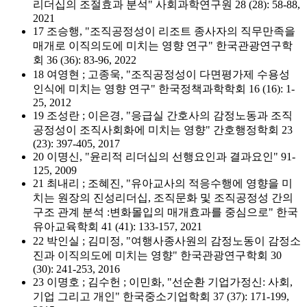
리더십의 조절효과 분석" 사회과학연구원 28 (28): 58-88,
2021
17 조승행, "조직공정성이 리조트 종사자의 직무만족을
매개로 이직의도에 미치는 영향 연구" 한국관광연구학
회 36 (36): 83-96, 2022
18 여영현 ; 고종욱, "조직공정성이 다면평가제 수용성
인식에 미치는 영향 연구" 한국정책과학학회 16 (16): 1-
25, 2012
19 조성란 ; 이은경, "응급실 간호사의 감정노동과 조직
공정성이 조직사회화에 미치는 영향" 간호행정학회 23
(23): 397-405, 2017
20 이명신, "윤리적 리더십의 선행요인과 결과요인" 91-
125, 2009
21 최내리 ; 조혜진, "유아교사의 적응수행에 영향을 미
치는 원장의 진성리더십, 조직문화 및 조직공정성 간의
구조 관계 분석 :변화몰입의 매개효과를 중심으로" 한국
유아교육학회 41 (41): 133-157, 2021
22 박인실 ; 김미정, "여행사종사원의 감정노동이 감정소
진과 이직의도에 미치는 영향" 한국관광연구학회 30
(30): 241-253, 2016
23 이명호 ; 김수헌 ; 이민화, "선순환 기업가정신: 사회,
기업 그리고 개인" 한국중소기업학회 37 (37): 171-199,