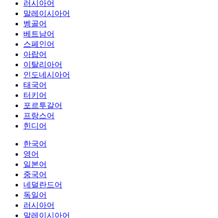
러시아어
말레이시아어
벵골어
베트남어
스페인어
아랍어
이탈리아어
인도네시아어
태국어
터키어
포르투갈어
프랑스어
힌디어
한국어
영어
일본어
중국어
네덜란드어
독일어
러시아어
말레이시아어