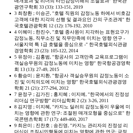
매개효과 및 리더의 타인감성이해의 조절효과" 한국관
광연구학회 33 (33): 133-151, 2019
3 최창환 ; 이승곤, "호텔 직원의 감정노동 하에서 비호감
고객에 대한 지각의 선행 및 결과요인 간의 구조관계" 한
국호텔관광학회 12 (12): 176-192, 2010
4 이혜미 ; 한진수, "호텔 종사원이 지각하는 표현요구가
감정노동, 직무소진 및 직무만족에 미치는 영향 연구 -
서울지역 특 1급 호텔을 중심으로 -" 한국호텔외식관광
경영학회 23 (23): 105-122, 2014
5 유정아 ; 김홍범, "항공사의 고객만족 교육프로그램이
객실승무원의 감정노동에 미치는 영향" 한국항공경영학
회 13 (13): 27-49, 2015
6 황승미 ; 윤지환, "항공사 객실승무원의 감정노동이 소
진 및 이직의도에 미치는 영향" 한국호텔외식관광경영
학회 21 (21): 277-294, 2012
7 윤정구 ; 김가진 ; 홍지혜 ; 이지예, "한국에서의 진정성
리더십 연구방향" 리더십학회 2 (2): 3-26, 2011
8 김지영 ; 이지혜, "카지노 딜러의 감정노동이 우울에 미
치는 영향에 관한 연구: 조절된 매개모형을 중심으로" 한
국콘텐츠학회 17 (17): 449-460, 2017
9 최은미 ; 진찬호 ; 송진영, "카지노 관리자의 진정성 리
더십이 조직시민행동에 미치는 영향에 관한 연구: 긍정