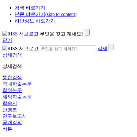
검색 바로가기
본문 바로가기(skip to content)
하단정보 바로가기
무엇을 찾고 계세요?
닫기
삭제
상세검색
상세검색
통합검색
국내학술논문
학위논문
해외학술논문
학술지
단행본
연구보고서
공개강의
버튼