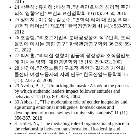
2015
24 박옥심 ; 류지혜 ; 배성권, "병원간호사의 심리적 주인
의식 영향요인" 보건의료산업학회 10 (10): 39-50, 2016
25 정예지 ; 이수정 ; 김문주, "변혁적 리더 대 진성 리더:
변혁적 리더십의 재조명" 한국경영학회 41 (41): 539-573,
2012
26 조승행, "리조트기업의 분배공정성이 직무만족, 조직
몰입에 미치는 영향 연구" 한국관광연구학회 36 (36): 59-
71, 2022
27 박세홍, "리더십 성향이 임금의 공정성과 조직몰입도
에 미치는 영향" 대한경영학회 15 (15): 299-322, 2002
28 신경아, "감정노동의 구조적 원인과 결과의 개인화:
콜센터 여성노동자의 사례 연구" 한국산업노동학회 15
(15): 223-255, 2009
29 Avolio, B. J., "Unlocking the mask : A look at the process
by which authentic leaders impact follower attitudes and
behaviors" 15 (15): 801-823, 2004
30 Abbas, J., "The moderating role of gender inequality and
age among emotional intelligence, homesickness and
development of mood swings in university students" 11 (11):
356-367, 2018
31 Gillet, N., "The mediating role of organizational justice in
the relationship between transformational leadership and