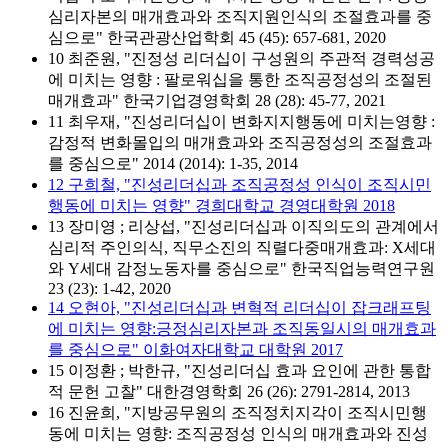
심리자본의 매개효과와 조직지원인식의 조절효과를 중
심으로" 한국관광산업학회 45 (45): 657-681, 2020
10 최준원, "진정성 리더십이 구성원의 주관적 경력성공
에 미치는 영향 : 팔로워십을 통한 조직공정성의 조절된
매개효과" 한국기업경영학회 28 (28): 45-77, 2021
11 최우재, "진성리더십이 변화지지행동에 미치는영향 :
감정적 변화몰입의 매개효과와 조직공정성의 조절효과
를 중심으로" 2014 (2014): 1-35, 2014
12 구희철, "진성리더십과 조직공정성 인식이 조직시민
행동에 미치는 영향" 경희대학교 경영대학원 2018
13 장미영 ; 리상섭, "진성리더십과 이직의도의 관계에서
심리적 주인의식, 직무소진의 직렬다중매개효과: X세대
와 Y세대 감정노동자를 중심으로" 한국직업능력연구원
23 (23): 1-42, 2020
14 오현아, "진성리더십과 변혁적 리더십이 잡크래프팅
에 미치는 영향:긍정심리자본과 조직동일시의 매개효과
를 중심으로" 이화여자대학교 대학원 2017
15 이정환 ; 박한규, "진성리더십 효과 요인에 관한 통합
적 문헌 고찰" 대한경영학회 26 (26): 2791-2814, 2013
16 진윤희, "지방공무원의 조직정치지각이 조직시민행
동에 미치는 영향: 조직공정성 인식의 매개효과와 진성