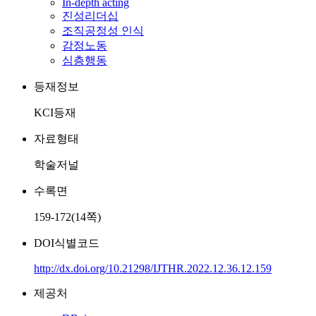
In-depth acting
진성리더십
조직공정성 인식
감정노동
심층행동
등재정보
KCI등재
자료형태
학술저널
수록면
159-172(14쪽)
DOI식별코드
http://dx.doi.org/10.21298/IJTHR.2022.12.36.12.159
제공처