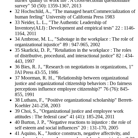
nurses' quality of work life : A cross-sectional questionnaire
survey" 50 (50): 1359-1367, 2013
32 Hochschild, A., "The managed heart:Commercialization of
human feeling" University of California Press 1983
33 Neider, L. L., "The Authentic Leadership of
Inventory(ALI) : Development and empirical tests" 22 : 1146-
1164, 2011
34 Ambrose, M. L., "Sabotage in the workplace : The role of
organizational injustice" 89 : 947-965, 2002
35 Skarlicki, D. P., "Retaliation in the workplace : The roles
of distributive, procedural, and interactional justice" 82 : 434-
443, 1997
36 Bies, R. J., "Research on negotiations in organizations, 1"
JAI Press 43-55, 1986
37 Moorman, R. H., "Relationship between organizational
justice and organizational citizenship behaviors : Do fairness
perceptions influence employee citizenship?" 76 (76): 845-
855, 1991
38 Luthans, F., "Positive organizational scholarship" Berrett-
Koehler 241-258, 2003
39 Choi, S., "Organizational justice and employee work
attitudes : The federal case" 41 (41): 185-204, 2011
40 Burton, J. P., "Negative reactions to injustice : the role of
self esteem and social influences" 20 : 131-170, 2005
41 Aquino, K., "Justice constructs, negative affectivity, and