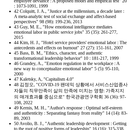
employee deviance : A proposed model and empirical test" 20
: 1073-1091, 1999
42 Colquitt, J. A., "Justice at the millennium, a decade later :
A meta-analytic test of social exchange and affect-based
perspectives" 98 (98): 199-236, 2013
43 Guy, M. E., "How emotional intelligence mediates
emotional labor in public service jobs" 35 (35): 261-277,
2015
44 Kim, H. J., "Hotel service providers' emotional labor : The
antecedents and effects on burnout" 27 (27): 151-161, 2007
45 Bass, B. M., "Ethics, character, and authentic
transformational leadership behavior" 10 : 181-217, 1999
46 Grandey, A., "Emotion regulation in the workplace : A
new way to conceptualize emotional labor" 5 (5): 95-110,
2000
47 Kaletsky, A, "Capitalism 4.0"
48 김정오, "COVID-19 팬데믹 상황에서 서비스산업종사
자들의 직무만족이 삶의 만족에 미치는 영향: 가족지지
의 매개효과를 중심으로" 한국관광연구학회 36 (36): 97-
108, 2022
49 Kernis, M. H., "Author's response : Optimal self-esteem
and authenticity : Separating fantasy from reality" 14 (14): 83-
89, 2003
50 Avolio, B. J., "Authentic leadership development : Getting
to the root of positive forms of leadership" 16 (16): 315-338,