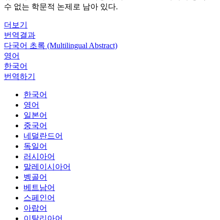
수 없는 학문적 논제로 남아 있다.
더보기
번역결과
다국어 초록 (Multilingual Abstract)
영어
한국어
번역하기
한국어
영어
일본어
중국어
네덜란드어
독일어
러시아어
말레이시아어
벵골어
베트남어
스페인어
아랍어
이탈리아어