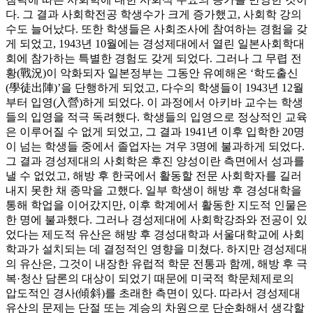
다. 그 결과 사회학전공 학생수가 크게 증가했고, 사회학 강의
수도 늘어났다. 또한 학생들은 사회조사에 참여하는 경험을 갖
게 되었고, 1943년 10월에는 경성제대에서 열린 일본사회학대
회에 참가하는 특별한 경험도 갖게 되었다. 그러나 그 무렵 전
황(戰況)이 악화되자 일본정부는 그동안 유예해온 ‘학도출신
(學徒出陣)’을 단행하게 되었고, 다수의 학생들이 1943년 12월
부터 입영(入營)하게 되었다. 이 과정에서 아키바 교수는 학생
들의 입영을 적극 독려했다. 학생들의 입영으로 정상적인 교육
은 이루어질 수 없게 되었고, 그 결과 1941년 이후 입학한 20명
이 넘는 학생들 중에서 졸업자는 겨우 3명에 불과하게 되었다.
그 결과 경성제대의 사회학은 후진 양성이란 측면에서 성과를
낼 수 없었고, 해방 후 한국에서 활동할 전문 사회학자를 길러
내지 못한 채 종막을 고했다. 일부 학생이 해방 후 경성대학을
통해 학업을 이어갔지만, 이후 학계에서 활동한 지도적 인물은
한 명에 불과했다. 그러나 경성제대에 사회학강좌와 전공이 있
었다는 제도적 유산은 해방 후 경성대학과 서울대학교에 사회
학과가 설치되는 데 결정적인 영향을 미쳤다. 하지만 경성제대
의 유산은, 그것이 내장한 유럽적 학문 전통과 함께, 해방 후 극
복·청산 담론의 대상이 되었기 때문에 미국적 학문체제로의
압도적인 경사(傾斜)를 초래한 측면이 있다. 따라서 경성제대
유산의 문제는 단절 또는 계승의 차원으로 단순화해서 생각할