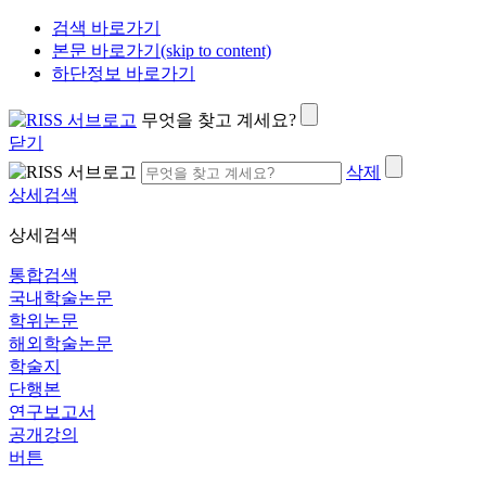
검색 바로가기
본문 바로가기(skip to content)
하단정보 바로가기
무엇을 찾고 계세요?
닫기
삭제
상세검색
상세검색
통합검색
국내학술논문
학위논문
해외학술논문
학술지
단행본
연구보고서
공개강의
버튼