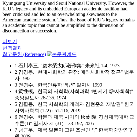
Kyungsung University and Seoul National University. However, the
KIU’s legacy and its embedded European academic tradition had
been criticized and led to an overwhelming skewness to the
American academic system. Thus, the issue of KIU’s legacy remains
an academic topic that cannot be simplified to the dimension of
disconnection or succession.
더보기
번역결과
참고문헌 (Reference)
1 石川泰三, "鈴木榮太郞著作集" 未來社 1-4, 1973
2 김경동, "현대사회학의 관점: 메타사회학적 접근" 법문
사 1982
3 전경수, "한국인류학 백년" 일지사 1999
4 黃性模, "한국의 사회학(사회과학 4반세기 ③/사회학)"
중앙일보사 26-135, 1974
5 김필동, "한국 사회학의 개척자 김현준의 재발견" 한국
사회사학회 (122) : 51-116, 2019
6 전경수, "학문과 제국 사이의 秋葉 隆: 경성제국대학 교
수론(1)" 일지사 31 (31): 133-192, 2005
7 남근우, "제국 일본이 그린 조선민속" 한국학중앙연구
원 2009