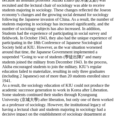
because an assistant professor Suzuki Eitaro (鈴木榮太郞) was
recruited and the lectural chair of sociology was able to receive
students majoring in sociology. These changes reflected the Joseon
economy’s changes and the growing social demand for sociology
following the Japanese invasion of China. As a result, the number of
students majoring in sociology has increased significantly, and the
number of sociology subjects has also increased. In addition,
Students had the experience of participating in social survey and
fieldwork. In October 1943, they also had the unique experience of
participating in the 18th Conference of Japanese Sociological
Society held at KIU. However, as the war situation worsened
around that time, the Japanese Government implemented a
suspended “Going to war of students (學徒出陣)” and many
students joined the military from December 1943. In the process,
Akiba encouraged students to join the military. KIU’s regular
education failed to materialize, resulting in only three graduates
(including 2 Japanese) out of more than 20 students enrolled since
1941.
As a result, the sociology education of KIU could not produce the
academic successor generation to work in Korea after Liberation.
Some students continued their studies through Kyungsung
University (京城大學) after liberation, but only one of them worked
as a professor of sociology. However, the institutional legacy of
having a lectural chair and students majoring in sociology had a
decisive impact on the establishment of sociology department at