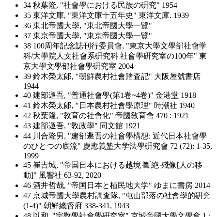
34 秋葉隆, "社會學における民族の硏究" 1954
35 東洋文庫, "東洋文庫十五年史" 東洋文庫. 1939
36 東北帝國大學, "東北帝國大學一覽"
37 東京帝國大學, "東京帝國大學一覽"
38 100周年記念誌刊行委員會, "東京大學文學部社會学
科/大學院人文社會系硏究科 社會學硏究室の100年" 東
京大學文學部社會學硏究室 2004
39 鈴木榮太郞, "朝鮮農村社會踏査記" 大阪屋號書店
1944
40 建部遯吾, "普通社會學(第1卷~4卷)" 金港堂 1918
41 鈴木榮太郞, "日本農村社會學原理" 時潮社 1940
42 秋葉隆, "敎育の社會化" 帝國敎育會 470 : 1921
43 建部遯吾, "敎政學" 同文館 1921
44 川合隆男, "建部遯吾の社會學構想: 近代日本社會學
のひとつの底流" 慶應義塾大学法學硏究會 72 (72): 1-35,
1999
45 崔吉城, "帝国日本における越境·斷絶·殘像[人の移
動]" 風響社 63-92, 2020
46 酒井哲哉, "帝国日本と植民地大学" ゆまに書房 2014
47 京城帝國大學農村調査隊, "屯山部落の社會學的硏究
(1-4)" 朝鮮總督府 338-341, 1943
48 以和, "宗敎學社會學硏究室" 京城帝國大學文學會 1 :