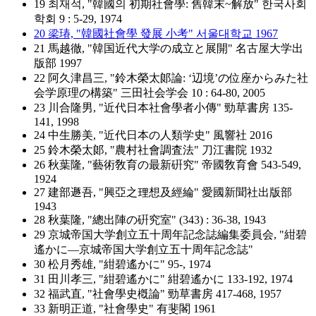
19 최재석, "韓國의 初期社會學: 舊韓末~解放" 한국사회
학회 9 : 5-29, 1974
20 梁瑃, "韓國社會學 發展 小考" 서울대학교 1967
21 馬越徹, "韓国近代大学の成立と展開" 名古屋大学出
版部 1997
22 阿久津昌三, "鈴木榮太郞論: ‘辺境’の位座からみた社
会学原理の構築" 三田社会学会 10 : 64-80, 2005
23 川合隆男, "近代日本社會學者小傳" 勁草書房 135-
141, 1998
24 中生勝美, "近代日本の人類学史" 風響社 2016
25 鈴木榮太郞, "農村社會調査法" 刀江書院 1932
26 秋葉隆, "藝術敎育の最新硏究" 帝國敎育會 543-549,
1924
27 建部遯吾, "興亞之理想及經綸" 愛國新聞社出版部
1943
28 秋葉隆, "總出陣の硏究室" (343) : 36-38, 1943
29 京城帝国大学創立五十周年記念誌編集委員会, "紺碧
遙かに―京城帝国大学創立五十周年記念誌"
30 松月秀雄, "紺碧遙かに" 95-, 1974
31 田川孝三, "紺碧遙かに" 紺碧遙かに 133-192, 1974
32 福武直, "社會學史槪論" 勁草書房 417-468, 1957
33 新明正道, "社會學史" 有斐閣 1961