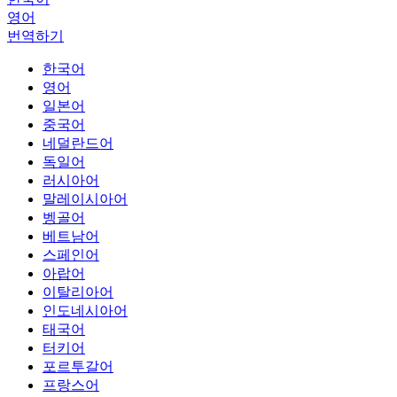
영어
번역하기
한국어
영어
일본어
중국어
네덜란드어
독일어
러시아어
말레이시아어
벵골어
베트남어
스페인어
아랍어
이탈리아어
인도네시아어
태국어
터키어
포르투갈어
프랑스어