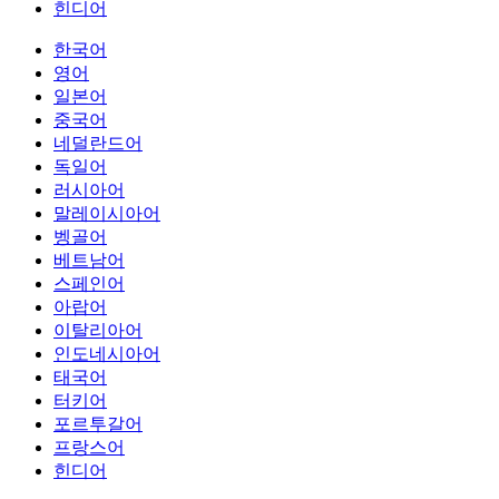
힌디어
한국어
영어
일본어
중국어
네덜란드어
독일어
러시아어
말레이시아어
벵골어
베트남어
스페인어
아랍어
이탈리아어
인도네시아어
태국어
터키어
포르투갈어
프랑스어
힌디어