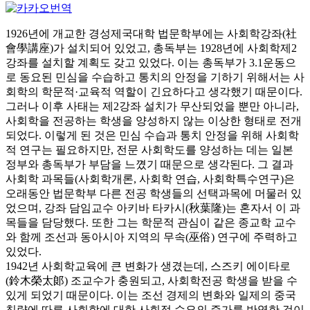
1926년에 개교한 경성제국대학 법문학부에는 사회학강좌(社
會學講座)가 설치되어 있었고, 총독부는 1928년에 사회학제2
강좌를 설치할 계획도 갖고 있었다. 이는 총독부가 3.1운동으
로 동요된 민심을 수습하고 통치의 안정을 기하기 위해서는 사
회학의 학문적·교육적 역할이 긴요하다고 생각했기 때문이다.
그러나 이후 사태는 제2강좌 설치가 무산되었을 뿐만 아니라,
사회학을 전공하는 학생을 양성하지 않는 이상한 형태로 전개
되었다. 이렇게 된 것은 민심 수습과 통치 안정을 위해 사회학
적 연구는 필요하지만, 전문 사회학도를 양성하는 데는 일본
정부와 총독부가 부담을 느꼈기 때문으로 생각된다. 그 결과
사회학 과목들(사회학개론, 사회학 연습, 사회학특수연구)은
오래동안 법문학부 다른 전공 학생들의 선택과목에 머물러 있
었으며, 강좌 담임교수 아키바 타카시(秋葉隆)는 혼자서 이 과
목들을 담당했다. 또한 그는 학문적 관심이 같은 종교학 교수
와 함께 조선과 동아시아 지역의 무속(巫俗) 연구에 주력하고
있었다.
1942년 사회학교육에 큰 변화가 생겼는데, 스즈키 에이타로
(鈴木榮太郞) 조교수가 충원되고, 사회학전공 학생을 받을 수
있게 되었기 때문이다. 이는 조선 경제의 변화와 일제의 중국
침략에 따른 사회학에 대한 사회적 수요의 증가를 반영한 것이