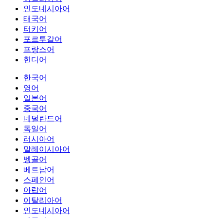
인도네시아어
태국어
터키어
포르투갈어
프랑스어
힌디어
한국어
영어
일본어
중국어
네덜란드어
독일어
러시아어
말레이시아어
벵골어
베트남어
스페인어
아랍어
이탈리아어
인도네시아어