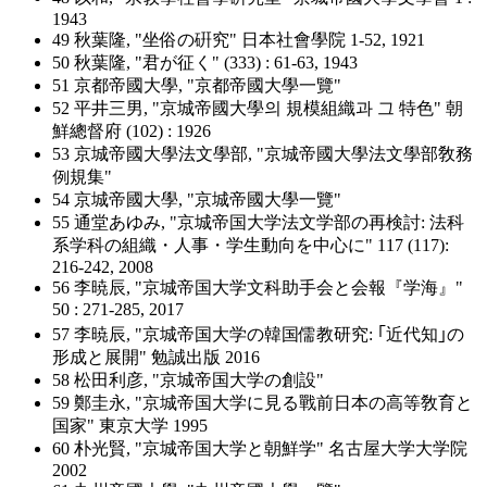
1943
49 秋葉隆, "坐俗の硏究" 日本社會學院 1-52, 1921
50 秋葉隆, "君が征く" (333) : 61-63, 1943
51 京都帝國大學, "京都帝國大學一覽"
52 平井三男, "京城帝國大學의 規模組織과 그 特色" 朝
鮮總督府 (102) : 1926
53 京城帝國大學法文學部, "京城帝國大學法文學部敎務
例規集"
54 京城帝國大學, "京城帝國大學一覽"
55 通堂あゆみ, "京城帝国大学法文学部の再検討: 法科
系学科の組織・人事・学生動向を中心に" 117 (117):
216-242, 2008
56 李暁辰, "京城帝国大学文科助手会と会報『学海』"
50 : 271-285, 2017
57 李暁辰, "京城帝国大学の韓国儒教研究: ｢近代知｣の
形成と展開" 勉誠出版 2016
58 松田利彦, "京城帝国大学の創設"
59 鄭圭永, "京城帝国大学に見る戰前日本の高等敎育と
国家" 東京大学 1995
60 朴光賢, "京城帝国大学と朝鮮学" 名古屋大学大学院
2002