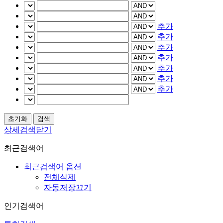
추가
추가
추가
추가
추가
추가
추가
상세검색닫기
최근검색어
최근검색어 옵션
전체삭제
자동저장끄기
인기검색어