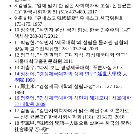
8 김필동, "일제 말기 한 젊은 사회학자의 초상: 신진균론
(1)" 한국사회학회 51 (51): 437-489, 2017
9 崔文煥, "유네스코 韓國總覽" 유네스코 한국위원회
173-175, 1957
10 정준영, "식민지 유산, 국가 형성, 한국 민주주의. 1-2"
책세상 283-317, 2012
11 박광현, "식민지 ‘제국대학’의 설립을 둘러싼 경합의
양상과 교수진의유형" 28 : 203-234, 2009
12 정근식, "식민권력과 근대지식: 경성제국대학 연구"
서울대학교출판문화원 2011
13 이충우, "다시 보는 경성제국대학" 푸른사상 2013
14 정선이, "경성제국대학의 성격 연구" 延世大學校 大
學院 1998
15 鄭圭永, "경성제국대학의 설립과정" 35 : 127-163,
1998
16 정준영, "경성제국대학과 식민지 헤게모니" 서울대학
교 대학원 2009
17 김필동, "강단사회학자에서 맑스-레닌주의 이론가로
— 신진균론(2)" 한국사회사학회 (118) : 213-272, 2018
18 李萬甲, "韓國의 學譜―人脈으로 살펴본 한국의 學界:
社會學界 ①~⑥"