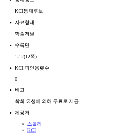
KCI등재후보
자료형태
학술저널
수록면
1-12(12쪽)
KCI 피인용횟수
0
비고
학회 요청에 의해 무료로 제공
제공처
스콜라
KCI