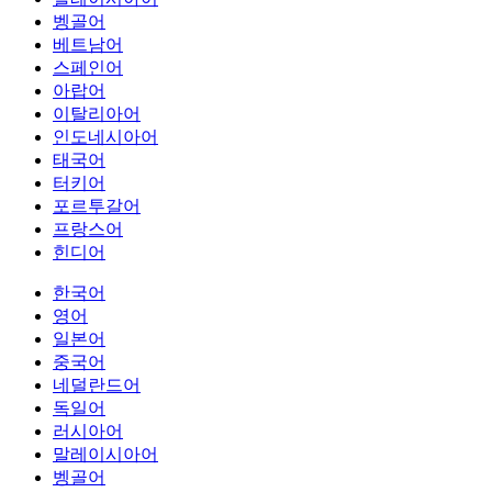
벵골어
베트남어
스페인어
아랍어
이탈리아어
인도네시아어
태국어
터키어
포르투갈어
프랑스어
힌디어
한국어
영어
일본어
중국어
네덜란드어
독일어
러시아어
말레이시아어
벵골어