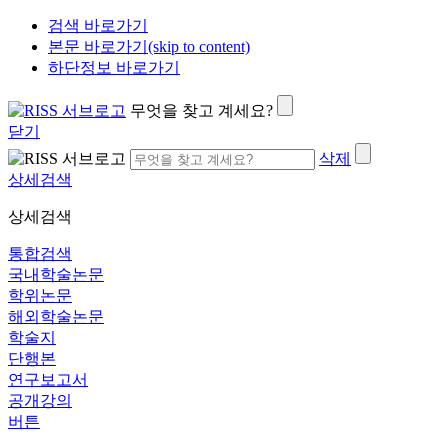
검색 바로가기
본문 바로가기(skip to content)
하단정보 바로가기
무엇을 찾고 계세요?
닫기
삭제
상세검색
상세검색
통합검색
국내학술논문
학위논문
해외학술논문
학술지
단행본
연구보고서
공개강의
버튼