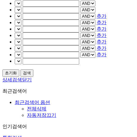
추가
추가
추가
추가
추가
추가
추가
상세검색닫기
최근검색어
최근검색어 옵션
전체삭제
자동저장끄기
인기검색어