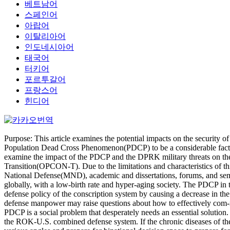
베트남어
스페인어
아랍어
이탈리아어
인도네시아어
태국어
터키어
포르투갈어
프랑스어
힌디어
Purpose: This article examines the potential impacts on the security
Population Dead Cross Phenomenon(PDCP) to be a considerable factor
examine the impact of the PDCP and the DPRK military threats on the 
Transition(OPCON-T). Due to the limitations and characteristics of th
National Defense(MND), academic and dissertations, forums, and semin
globally, with a low-birth rate and hyper-aging society. The PDCP in t
defense policy of the conscription system by causing a decrease in th
defense manpower may raise questions about how to effectively com-
PDCP is a social problem that desperately needs an essential solution. 
the ROK-U.S. combined defense system. If the chronic diseases of th