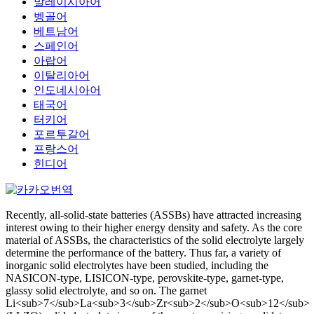
말레이시아어
벵골어
베트남어
스페인어
아랍어
이탈리아어
인도네시아어
태국어
터키어
포르투갈어
프랑스어
힌디어
Recently, all-solid-state batteries (ASSBs) have attracted increasing
interest owing to their higher energy density and safety. As the core
material of ASSBs, the characteristics of the solid electrolyte largely
determine the performance of the battery. Thus far, a variety of
inorganic solid electrolytes have been studied, including the
NASICON-type, LISICON-type, perovskite-type, garnet-type,
glassy solid electrolyte, and so on. The garnet
Li<sub>7</sub>La<sub>3</sub>Zr<sub>2</sub>O<sub>12</sub>