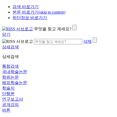
검색 바로가기
본문 바로가기(skip to content)
하단정보 바로가기
무엇을 찾고 계세요?
닫기
삭제
상세검색
상세검색
통합검색
국내학술논문
학위논문
해외학술논문
학술지
단행본
연구보고서
공개강의
버튼