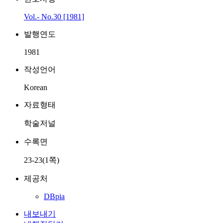
Vol.- No.30 [1981]
발행연도
1981
작성언어
Korean
자료형태
학술저널
수록면
23-23(1쪽)
제공처
DBpia
내보내기