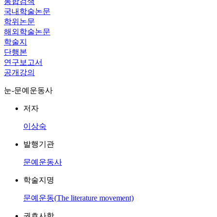
통합검색
국내학술논문
학위논문
해외학술논문
학술지
단행본
연구보고서
공개강의
눈-문예운동사
저자
이상숙
발행기관
문예운동사
학술지명
문예운동(The literature movement)
권호사항