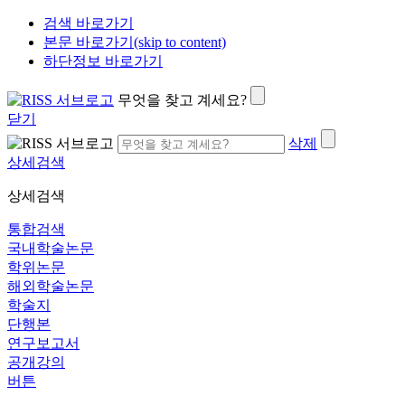
검색 바로가기
본문 바로가기(skip to content)
하단정보 바로가기
무엇을 찾고 계세요?
닫기
삭제
상세검색
상세검색
통합검색
국내학술논문
학위논문
해외학술논문
학술지
단행본
연구보고서
공개강의
버튼