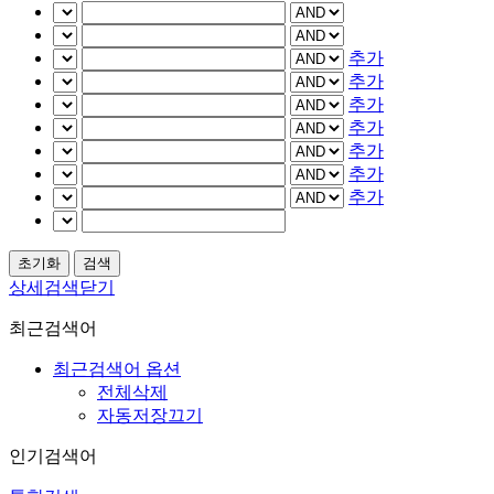
추가
추가
추가
추가
추가
추가
추가
상세검색닫기
최근검색어
최근검색어 옵션
전체삭제
자동저장끄기
인기검색어