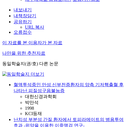
내보내기
내책장담기
공유하기
URL 복사
오류접수
이 자료를 본 이용자가 본 자료
나만을 위한 추천자료
동일학술지(권/호) 다른 논문
혈액투석중인 만성 신부전증환자의 양측 기저핵출혈 후
나타난 피질성구음불능증
대한신경과학회
박만석
1998
KCI등재
난치성 부분성 간질 환자에서 토피라메이트의 병용투여
효과 -위약을 이용한 이중맹검 연구-