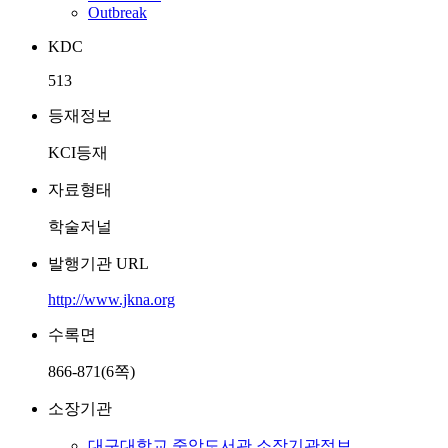
Outbreak
KDC
513
등재정보
KCI등재
자료형태
학술저널
발행기관 URL
http://www.jkna.org
수록면
866-871(6쪽)
소장기관
대구대학교 중앙도서관
소장기관정보