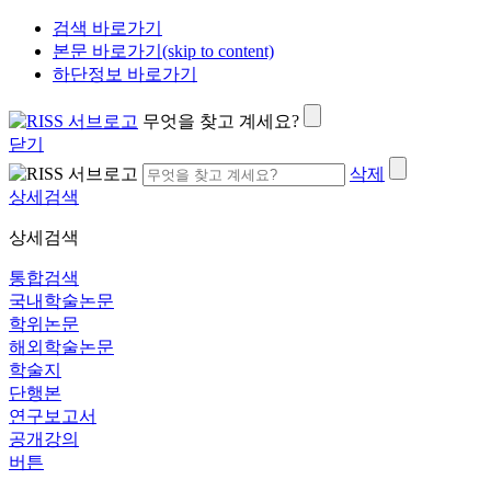
검색 바로가기
본문 바로가기(skip to content)
하단정보 바로가기
무엇을 찾고 계세요?
닫기
삭제
상세검색
상세검색
통합검색
국내학술논문
학위논문
해외학술논문
학술지
단행본
연구보고서
공개강의
버튼