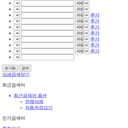
추가
추가
추가
추가
추가
추가
추가
상세검색닫기
최근검색어
최근검색어 옵션
전체삭제
자동저장끄기
인기검색어