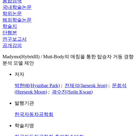
통합검색
국내학술논문
학위논문
해외학술논문
학술지
단행본
연구보고서
공개강의
Madymo(HybridII) / Muti-Body의 매칭을 통한 탑승자 거동 경향
분석 모델 제안
저자
박현배(Hyunbae Park)
;
전재석(Jaeseok Jeon)
;
문희석
(Heeseok Moon)
;
곽수진(Sujin Kwag)
발행기관
한국자동차공학회
학술지명