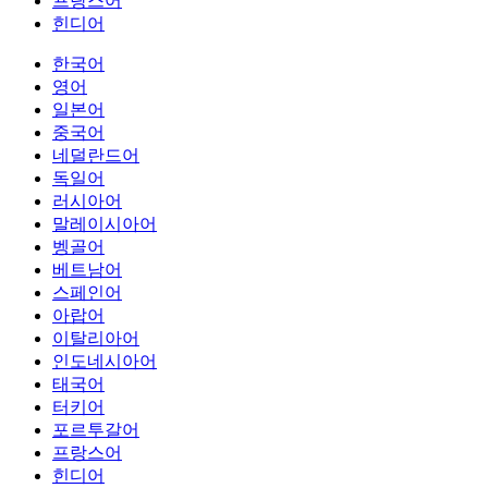
프랑스어
힌디어
한국어
영어
일본어
중국어
네덜란드어
독일어
러시아어
말레이시아어
벵골어
베트남어
스페인어
아랍어
이탈리아어
인도네시아어
태국어
터키어
포르투갈어
프랑스어
힌디어