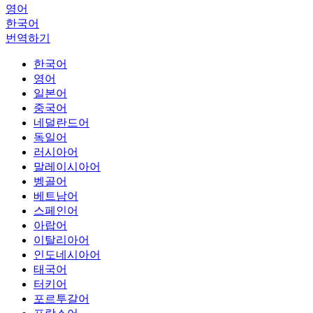
영어
한국어
번역하기
한국어
영어
일본어
중국어
네덜란드어
독일어
러시아어
말레이시아어
벵골어
베트남어
스페인어
아랍어
이탈리아어
인도네시아어
태국어
터키어
포르투갈어