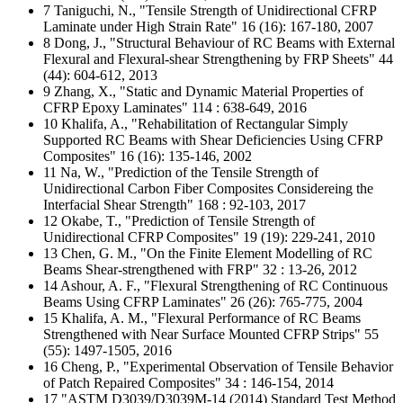
7 Taniguchi, N., "Tensile Strength of Unidirectional CFRP
Laminate under High Strain Rate" 16 (16): 167-180, 2007
8 Dong, J., "Structural Behaviour of RC Beams with External
Flexural and Flexural-shear Strengthening by FRP Sheets" 44
(44): 604-612, 2013
9 Zhang, X., "Static and Dynamic Material Properties of
CFRP Epoxy Laminates" 114 : 638-649, 2016
10 Khalifa, A., "Rehabilitation of Rectangular Simply
Supported RC Beams with Shear Deficiencies Using CFRP
Composites" 16 (16): 135-146, 2002
11 Na, W., "Prediction of the Tensile Strength of
Unidirectional Carbon Fiber Composites Considereing the
Interfacial Shear Strength" 168 : 92-103, 2017
12 Okabe, T., "Prediction of Tensile Strength of
Unidirectional CFRP Composites" 19 (19): 229-241, 2010
13 Chen, G. M., "On the Finite Element Modelling of RC
Beams Shear-strengthened with FRP" 32 : 13-26, 2012
14 Ashour, A. F., "Flexural Strengthening of RC Continuous
Beams Using CFRP Laminates" 26 (26): 765-775, 2004
15 Khalifa, A. M., "Flexural Performance of RC Beams
Strengthened with Near Surface Mounted CFRP Strips" 55
(55): 1497-1505, 2016
16 Cheng, P., "Experimental Observation of Tensile Behavior
of Patch Repaired Composites" 34 : 146-154, 2014
17 "ASTM D3039/D3039M-14 (2014) Standard Test Method