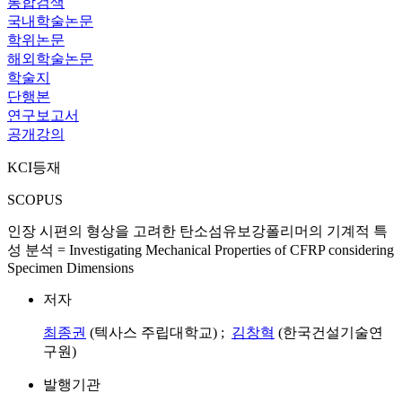
통합검색
국내학술논문
학위논문
해외학술논문
학술지
단행본
연구보고서
공개강의
KCI등재
SCOPUS
인장 시편의 형상을 고려한 탄소섬유보강폴리머의 기계적 특
성 분석 = Investigating Mechanical Properties of CFRP considering
Specimen Dimensions
저자
최종권
(텍사스 주립대학교) ;
김창혁
(한국건설기술연
구원)
발행기관