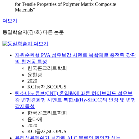
for Tensile Properties of Polymer Matrix Composite
Materials"
더보기
동일학술지(권/호) 다른 논문
자원순환형 PVA 섬유보강 시멘트 복합체로 충전된 강관
의 휨거동 특성
한국콘크리트학회
윤현광
2020
KCI등재,SCOPUS
탄소나노튜브(CNT) 혼입량에 따른 하이브리드 섬유보
강 변형경화형 시멘트 복합체(Hy-SHCC)의 인장 및 변형
감지특성
한국콘크리트학회
윤다애
2020
KCI등재,SCOPUS
유리섬유메쉬가 보강된 ALC 블록의 휨인장 성능