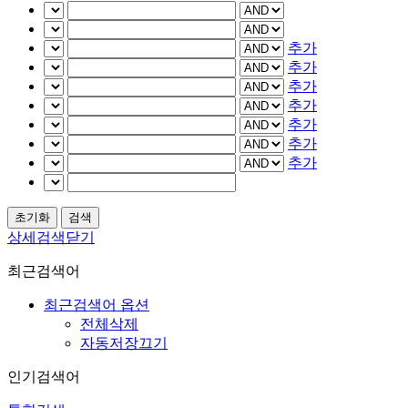
추가
추가
추가
추가
추가
추가
추가
상세검색닫기
최근검색어
최근검색어 옵션
전체삭제
자동저장끄기
인기검색어