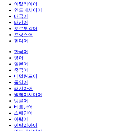
이탈리아어
인도네시아어
태국어
터키어
포르투갈어
프랑스어
힌디어
한국어
영어
일본어
중국어
네덜란드어
독일어
러시아어
말레이시아어
벵골어
베트남어
스페인어
아랍어
이탈리아어