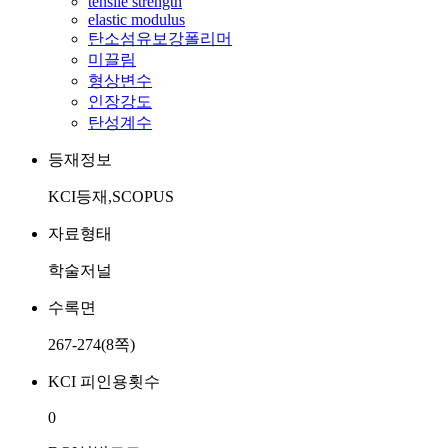
tensile strength
elastic modulus
탄소섬유보강폴리머
미끌림
형상변수
인장강도
탄성계수
등재정보
KCI등재,SCOPUS
자료형태
학술저널
수록면
267-274(8쪽)
KCI 피인용횟수
0