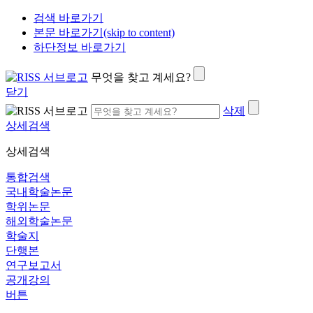
검색 바로가기
본문 바로가기(skip to content)
하단정보 바로가기
무엇을 찾고 계세요?
닫기
삭제
상세검색
상세검색
통합검색
국내학술논문
학위논문
해외학술논문
학술지
단행본
연구보고서
공개강의
버튼