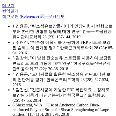
더보기
번역결과
참고문헌 (Reference)
1 김윤곤, "탄소섬유보강폴리머의 인장시험시 변형으로
부터 환산한 변형률 응답에 대한 연구" 한국구조물진단
유지관리공학회 23 (23): 137-144, 2019
2 주현진, "친수성 에폭시를 사용하여 FRP 시트로 보강
된 슬래브의 휨거동 평가" 한국콘크리트학회 28 (28): 85-
94, 2016
3 김창혁, "이 방향 탄소섬유 스트립을 사용하여 보강된
콘크리트 보의 거동에 대한 연구" 한국구조물진단유지
관리공학회 22 (22): 30-36, 2018
4 김윤곤, "모어써클을 활용한 탄소섬유 전단보강된 보
의 전단거동 평가" 한국콘크리트학회 28 (28): 527-534,
2016
5 김진섭, "긴급시공이 가능한 FRP 복합재료 보강재로
보강된 기둥의 내진성능평가" 한국콘크리트학회 26
(26): 47-55, 2014
6 Shekarchi, W. A., "Use of Anchored Carbon Fiber-
reinforced Polymer Strips for Shear Strengthening of Large
Girders" 115 (115): 281-291, 2018