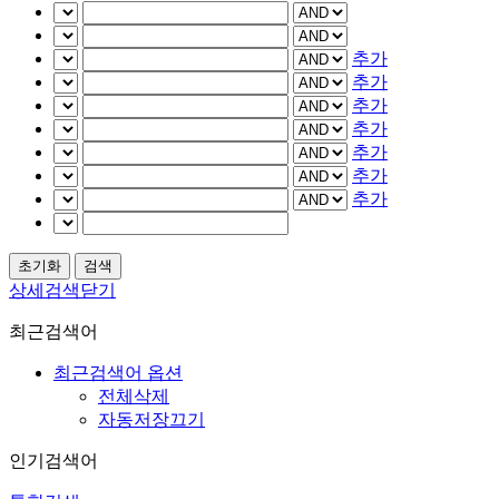
추가
추가
추가
추가
추가
추가
추가
상세검색닫기
최근검색어
최근검색어 옵션
전체삭제
자동저장끄기
인기검색어