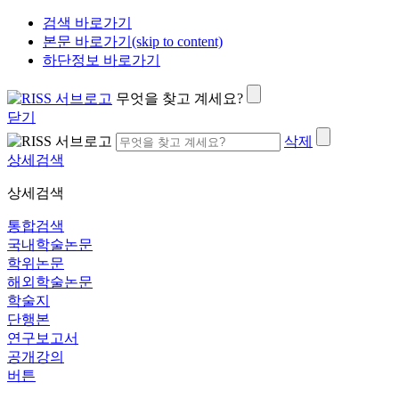
검색 바로가기
본문 바로가기(skip to content)
하단정보 바로가기
무엇을 찾고 계세요?
닫기
삭제
상세검색
상세검색
통합검색
국내학술논문
학위논문
해외학술논문
학술지
단행본
연구보고서
공개강의
버튼