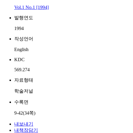
Vol.1 No.1 [1994]
발행연도
1994
작성언어
English
KDC
569.274
자료형태
학술저널
수록면
9-42(34쪽)
내보내기
내책장담기