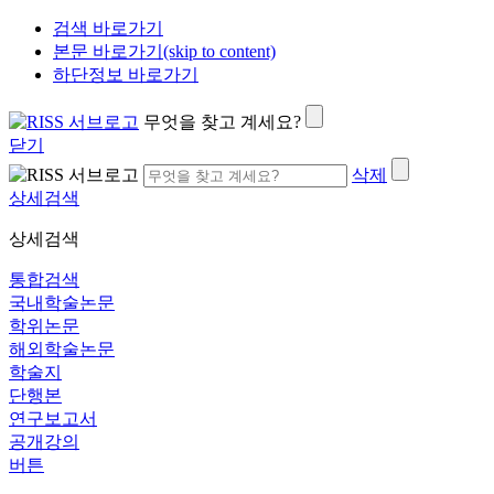
검색 바로가기
본문 바로가기(skip to content)
하단정보 바로가기
무엇을 찾고 계세요?
닫기
삭제
상세검색
상세검색
통합검색
국내학술논문
학위논문
해외학술논문
학술지
단행본
연구보고서
공개강의
버튼