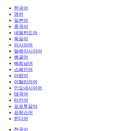
한국어
영어
일본어
중국어
네덜란드어
독일어
러시아어
말레이시아어
벵골어
베트남어
스페인어
아랍어
이탈리아어
인도네시아어
태국어
터키어
포르투갈어
프랑스어
힌디어
한국어