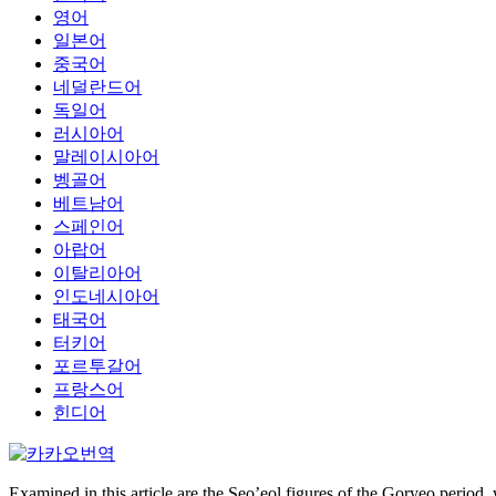
영어
일본어
중국어
네덜란드어
독일어
러시아어
말레이시아어
벵골어
베트남어
스페인어
아랍어
이탈리아어
인도네시아어
태국어
터키어
포르투갈어
프랑스어
힌디어
Examined in this article are the Seo’eol figures of the Goryeo period