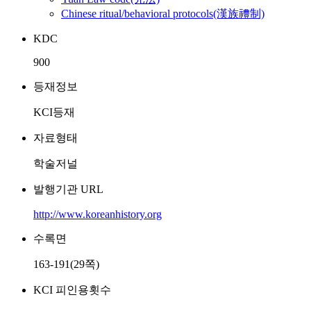
Chinese ritual/behavioral protocols(漢族禮制)
KDC
900
등재정보
KCI등재
자료형태
학술저널
발행기관 URL
http://www.koreanhistory.org
수록면
163-191(29쪽)
KCI 피인용횟수