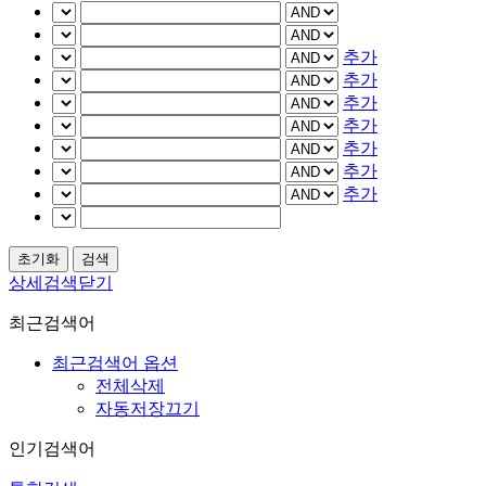
추가
추가
추가
추가
추가
추가
추가
상세검색닫기
최근검색어
최근검색어 옵션
전체삭제
자동저장끄기
인기검색어