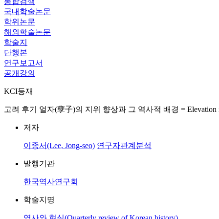
통합검색
국내학술논문
학위논문
해외학술논문
학술지
단행본
연구보고서
공개강의
KCI등재
고려 후기 얼자(孽子)의 지위 향상과 그 역사적 배경 = Elevation in the status
저자
이종서(Lee, Jong-seo)
연구자관계분석
발행기관
한국역사연구회
학술지명
역사와 현실(Quarterly review of Korean history)