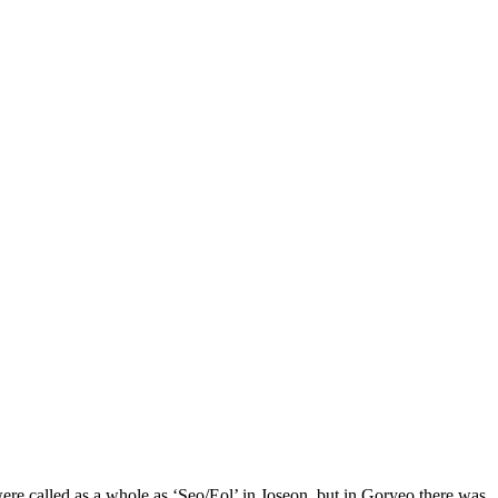
were called as a whole as ‘Seo/Eol’ in Joseon, but in Goryeo there was