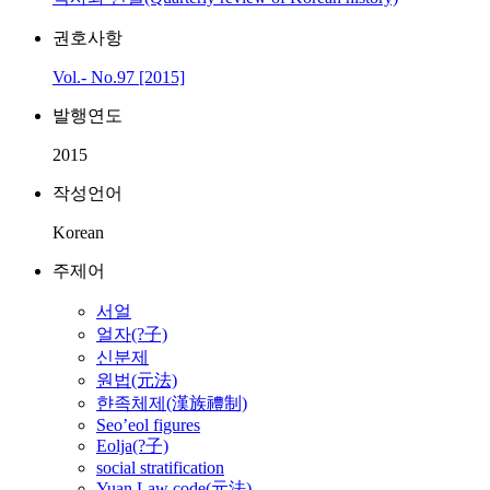
권호사항
Vol.- No.97 [2015]
발행연도
2015
작성언어
Korean
주제어
서얼
얼자(?子)
신분제
원법(元法)
햔족체제(漢族禮制)
Seo’eol figures
Eolja(?子)
social stratification
Yuan Law code(元法)