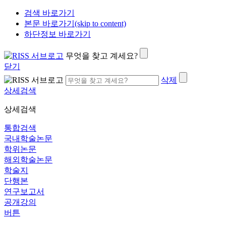
검색 바로가기
본문 바로가기(skip to content)
하단정보 바로가기
무엇을 찾고 계세요?
닫기
삭제
상세검색
상세검색
통합검색
국내학술논문
학위논문
해외학술논문
학술지
단행본
연구보고서
공개강의
버튼