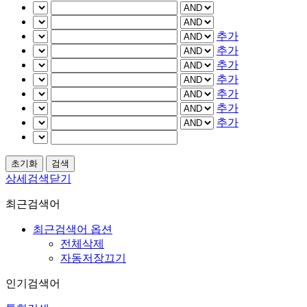
추가
추가
추가
추가
추가
추가
추가
상세검색닫기
최근검색어
최근검색어 옵션
전체삭제
자동저장끄기
인기검색어