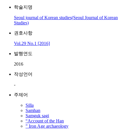
학술지명
Seoul journal of Korean studies(Seoul Journal of Korean
Studies)
권호사항
Vol.29 No.1 [2016]
발행연도
2016
작성언어
-
주제어
Silla
Samhan
Samguk sagi
“Account of the Han
” Iron Age archaeology