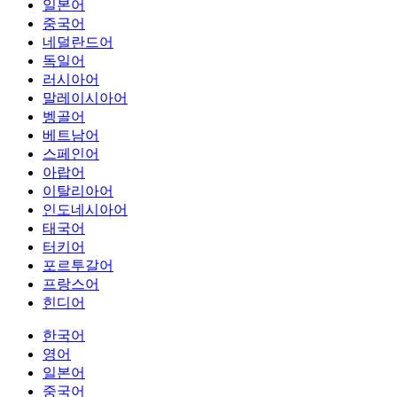
일본어
중국어
네덜란드어
독일어
러시아어
말레이시아어
벵골어
베트남어
스페인어
아랍어
이탈리아어
인도네시아어
태국어
터키어
포르투갈어
프랑스어
힌디어
한국어
영어
일본어
중국어