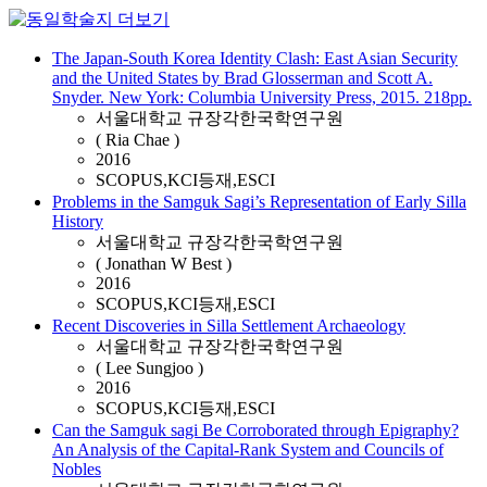
The Japan-South Korea Identity Clash: East Asian Security
and the United States by Brad Glosserman and Scott A.
Snyder. New York: Columbia University Press, 2015. 218pp.
서울대학교 규장각한국학연구원
( Ria Chae )
2016
SCOPUS,KCI등재,ESCI
Problems in the Samguk Sagi’s Representation of Early Silla
History
서울대학교 규장각한국학연구원
( Jonathan W Best )
2016
SCOPUS,KCI등재,ESCI
Recent Discoveries in Silla Settlement Archaeology
서울대학교 규장각한국학연구원
( Lee Sungjoo )
2016
SCOPUS,KCI등재,ESCI
Can the Samguk sagi Be Corroborated through Epigraphy?
An Analysis of the Capital-Rank System and Councils of
Nobles