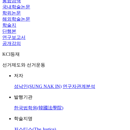
통합검색
국내학술논문
학위논문
해외학술논문
학술지
단행본
연구보고서
공개강의
KCI등재
선거제도와 선거운동
저자
성낙인(SUNG NAK IN)
연구자관계분석
발행기관
한국법학원(韓國法學院)
학술지명
저스티스(The Justice)