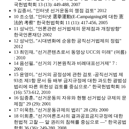
국헌법학회 13 (13): 449-488, 2007
9 김종서, "인터넷 선거운동의 쟁점 검토" 2012
10 조소영, "인터넷 選擧運動(E-Campaigning)에 대한 憲
法的 考察" 한국헌법학회 11 (11): 417-456, 2005
11 성낙인, "언론관련 선거법제의 문제점과 개정방향"
한국언론재단 2002
12 성낙인, "시대변화에 순응한 공직선거법제의 정립"
2012
13 최민재, "선거콘텐츠로서 동영상 UCC의 미래" (여름)
: 2010
14 음선필, "선거의 기본원칙과 비례대표선거제" 7 :
2001
15 윤영미, "선거의 공정성에 관한 검토 -공직선거법 제
93조 제1항 문서 등 배부 금지규정에 대한 과도한 광범성
법리에 따른 위헌성 검토를 중심으로-" 한국헌법학회 16
(16): 573-612, 2010
16 임종훈, "선거운동의 자유와 현행 선거법상 규제의 문
제점" 29 (29): 2001
17 이욱한, "선거운동규제의 법리" 28 (28): 2000
18 이희훈, "선거여론조사의 결과공표금지규정에 대한
헌법적 고찰 ― 알 권리의 침해를 중심으로 ―" 한국공법
학회 36 (36): 249-280, 2008