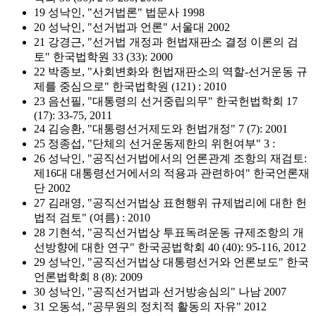
19 성낙인, "선거법론" 법문사 1998
20 성낙인, "선거법과 언론" 서울대 2002
21 강경근, "선거법 개정과 헌법재판소 결정 이론의 검
토" 한국법학원 33 (33): 2000
22 박종보, "사회변화와 헌법재판소의 역할-선거운동 규
제를 중심으로" 한국법학원 (121) : 2010
23 음선필, "대통령의 선거중립의무" 한국헌법학회 17
(17): 33-75, 2011
24 김승환, "대통령선거제도와 헌법개정" 7 (7): 2001
25 정종섭, "단체의 선거운동제한의 위헌여부" 3 :
26 성낙인, "공직선거법에서의 언론관계 조항의 재검토:
제16대 대통령선거에서의 적용과 관련하여" 한국언론재
단 2002
27 김래영, "공직선거법상 표현행위 규제법리에 대한 헌
법적 검토" (여름) : 2010
28 기현석, "공직선거법상 투표독려운동 규제조항의 개
선방향에 대한 연구" 한국공법학회 40 (40): 95-116, 2012
29 성낙인, "공직선거법상 대통령선거와 언론보도" 한국
언론법학회 8 (8): 2009
30 성낙인, "공직선거법과 선거방송심의" 나남 2007
31 오동석, "공무원의 정치적 활동의 자유" 2012