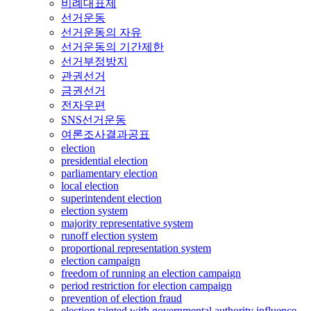
비례대표제
선거운동
선거운동의 자유
선거운동의 기간제한
선거부정방지
관권선거
금권선거
전자우편
SNS선거운동
여론조사결과공표
election
presidential election
parliamentary election
local election
superintendent election
election system
majority representative system
runoff election system
proportional representation system
election campaign
freedom of running an election campaign
period restriction for election campaign
prevention of election fraud
election tainted with governmental authority influence