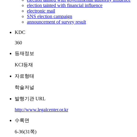
election tainted with financial influence
electronic mail
SNS election campaign
announcement of survey result
KDC
360
등재정보
KCI등재
자료형태
학술저널
발행기관 URL
http://www.legalcenter.or.kr
수록면
6-36(31쪽)