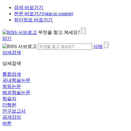
검색 바로가기
본문 바로가기(skip to content)
하단정보 바로가기
무엇을 찾고 계세요?
닫기
삭제
상세검색
상세검색
통합검색
국내학술논문
학위논문
해외학술논문
학술지
단행본
연구보고서
공개강의
버튼