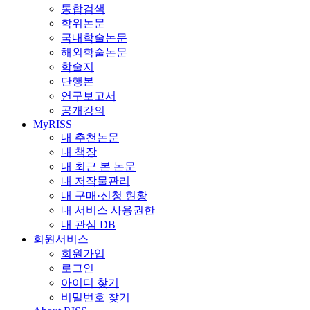
통합검색
학위논문
국내학술논문
해외학술논문
학술지
단행본
연구보고서
공개강의
MyRISS
내 추천논문
내 책장
내 최근 본 논문
내 저작물관리
내 구매·신청 현황
내 서비스 사용권한
내 관심 DB
회원서비스
회원가입
로그인
아이디 찾기
비밀번호 찾기