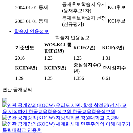
등재후보학술지 유지
등재
KCI후보
2004-01-01
(등재후보1차)
등재후보학술지 선정
등재
KCI후보
2003-01-01
(신규평가)
학술지 인용정보
학술지 인용정보
WOS-KCI 통
기준연도
KCIF(2년)
KCIF(3년)
합IF(2년)
2016
1.23
1.23
1.31
중심성지수(3
KCIF(4년)
KCIF(5년)
즉시성지수
년)
1.29
1.25
1.356
0.61
연관 공개강의
우리도 시민, 학생 참정권(선거) 교
육 시작하기
한국교육학술정보원
한국교육학술정보원
지방의회론
창원대학교
송광태
세계화시대 민주주의의 이해
대구가
톨릭대학교
안용흔