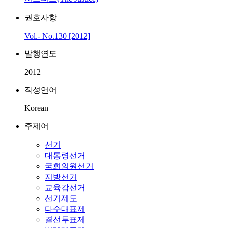
권호사항
Vol.- No.130 [2012]
발행연도
2012
작성언어
Korean
주제어
선거
대통령선거
국회의원선거
지방선거
교육감선거
선거제도
다수대표제
결선투표제