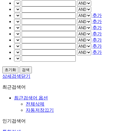
추가
추가
추가
추가
추가
추가
추가
상세검색닫기
최근검색어
최근검색어 옵션
전체삭제
자동저장끄기
인기검색어