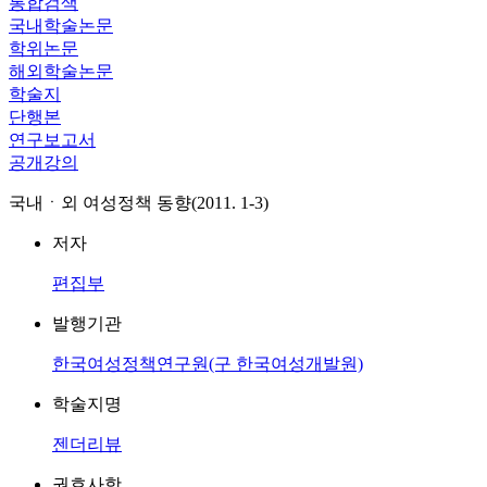
통합검색
국내학술논문
학위논문
해외학술논문
학술지
단행본
연구보고서
공개강의
국내ㆍ외 여성정책 동향(2011. 1-3)
저자
편집부
발행기관
한국여성정책연구원(구 한국여성개발원)
학술지명
젠더리뷰
권호사항