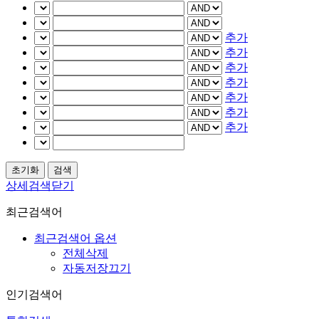
추가
추가
추가
추가
추가
추가
추가
상세검색닫기
최근검색어
최근검색어 옵션
전체삭제
자동저장끄기
인기검색어