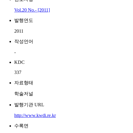
Vol.20 No.- [2011]
발행연도
2011
작성언어
-
KDC
337
자료형태
학술저널
발행기관 URL
http://www.kwdi.re.kr
수록면