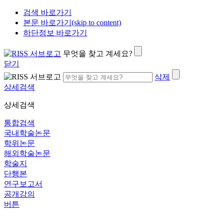
검색 바로가기
본문 바로가기(skip to content)
하단정보 바로가기
무엇을 찾고 계세요?
닫기
삭제
상세검색
상세검색
통합검색
국내학술논문
학위논문
해외학술논문
학술지
단행본
연구보고서
공개강의
버튼