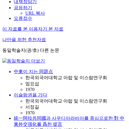
내책장담기
공유하기
URL 복사
오류접수
이 자료를 본 이용자가 본 자료
나만을 위한 추천자료
동일학술지(권/호) 다른 논문
中東이 지는 同題点
한국외국어대학교 아랍 및 이스람연구회
엄요섭
1970
이슬람권을 가다
한국외국어대학교 아랍 및 이스람연구회
서정길
1970
統一阿拉共同國과 사우디아라비아를 중심으로한 對 中
東外交强化를 爲한 提言