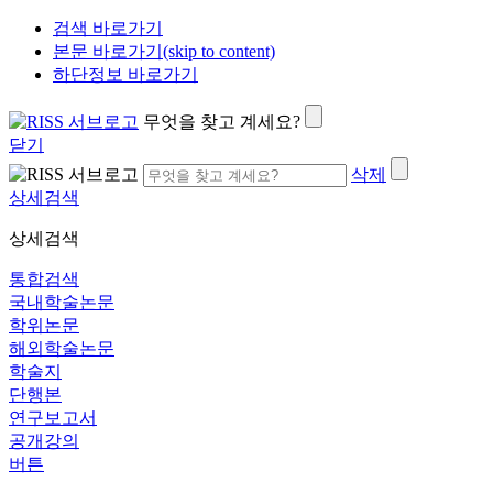
검색 바로가기
본문 바로가기(skip to content)
하단정보 바로가기
무엇을 찾고 계세요?
닫기
삭제
상세검색
상세검색
통합검색
국내학술논문
학위논문
해외학술논문
학술지
단행본
연구보고서
공개강의
버튼